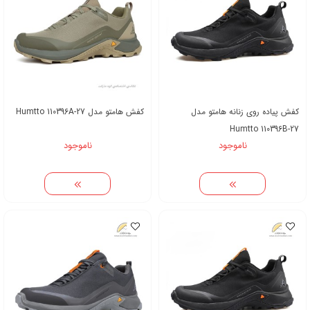
کفش پیاده روی زنانه هامتو مدل
کفش هامتو مدل Humtto 110396A-27
Humtto 110396B-27
ناموجود
ناموجود