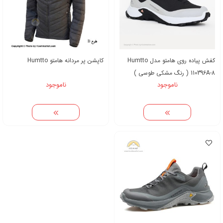
کفش پیاده روی هامتو مدل Humtto
کاپشن پر مردانه هامتو Humtto
110396A-8 ( رنگ مشکی طوسی )
ناموجود
ناموجود