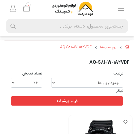
0
برچسب‌ها
AQ-S810W-1A2VDF
AQ-S810W-1A2VDF
ترتیب
تعداد نمایش
فیلتر
فیلتر پیشرفته