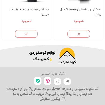
دستکش وینداستاپر Golovejoy مدل
دستکش وینداستاپر Kyncilor مدل
A0002
DB70
ناموجود
ناموجود
شبکه های اجتماعی
شرایط تعویض و استرداد کالا
سوالات متداول
چرا کوه مارکت؟
ارسال رایگان
ارسال فوری
درباره ما
تماس با ما
پیگیری سفارش