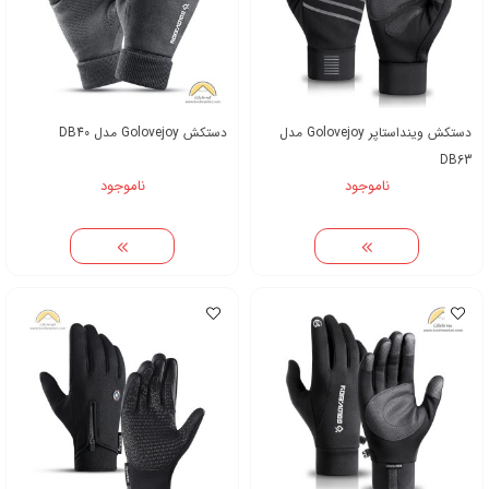
دستکش وینداستاپر Golovejoy مدل
دستکش Golovejoy مدل DB40
DB63
ناموجود
ناموجود