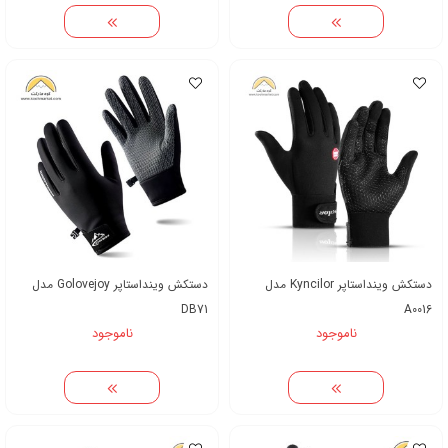
دستکش وینداستاپر Kyncilor مدل
دستکش وینداستاپر Golovejoy مدل
DB71
A0016
ناموجود
ناموجود