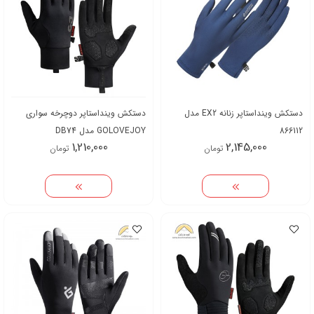
دستکش وینداستاپر زنانه EX2 مدل
دستکش وینداستاپر دوچرخه سواری
866112
GOLOVEJOY مدل DB74
1,210,000
2,145,000
تومان
تومان