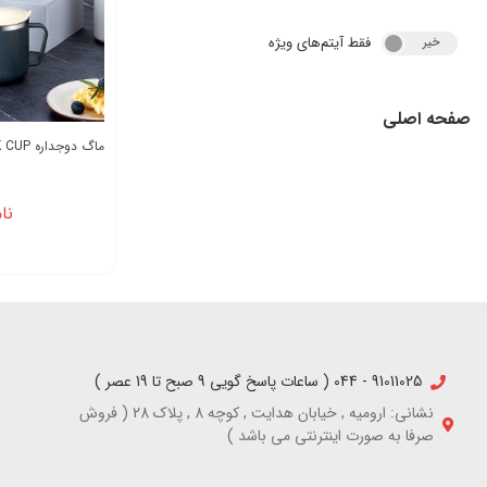
فقط آیتم‌های ویژه
خیر
بله
صفحه اصلی
ماگ دوجداره MARK CUP
نا
91011025 - 044 ( ساعات پاسخ گویی 9 صبح تا 19 عصر )
نشانی: ارومیه , خیابان هدایت , کوچه 8 , پلاک 28 ( فروش
صرفا به صورت اینترنتی می باشد )