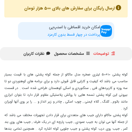
ارسال رایگان برای سفارش های بالای 500 هزار تومان
امکان خرید اقساطی با اسنپ‌پی
پرداخت در چهار قسط بدون کارمزد
توضیحات
مشخصات محصول
نظرات کاربران
کوله پشتی 10+50 لیتری صخره مدل ماکالو از جمله کوله پشتی های با قیمت بسیار
مناسب می باشد که کیفیت و کارایی قابل قبولی دارد و برای برنامه های کوهنوردی دو تا
سه روزه و کاربردهای فنی , سنگنوردی و اسکی کوهستان طراحی شده است . در قسمت
بیرونی این کوله پشتی تسمه هایی با روکش پلاستیکی مقاوم قرار دارد تا بتوان ابزاری
مانند باتوم , کلنگ , کلاه ایمنی , چوب اسکی , چادر و زیر انداز و ... را بر روی آنها آویزان
کرد .
کوله پشتی ماکالو دارای جیب های متعددی برای قرار دادن تجهیزات مختلف می باشد که
از جمله آنها می توان به جیب عمودی , جیب پارچه ای در یک طرف , جیب های روی بند
کمر , جیب روی درب کوله پشتی و جیب جلویی کوله اشاره کرد . همچنین تمامی بندها