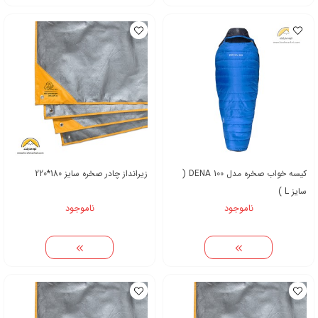
کیسه خواب صخره مدل DENA 100 (
زیرانداز چادر صخره سایز 180*220
سایز L )
ناموجود
ناموجود