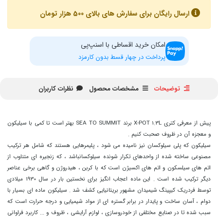
ارسال رایگان برای سفارش های بالای 500 هزار تومان
امکان خرید اقساطی با اسنپ‌پی
پرداخت در چهار قسط بدون کارمزد
توضیحات
مشخصات محصول
نظرات کاربران
پیش از معرفی کتری X-POT 1.3L برند SEA TO SUMMIT بهتر است تا کمی با سیلیکون
و معجزه آن در ظروف صحبت کنیم .
سیلیکون که پلی سیلوکسان نیز نامیده می شود ، پلیمرهایی هستند که شامل هر ترکیب
مصنوعی ساخته شده از واحدهای تکرار شونده سیلوکسانباشد ، که زنجیره ای متناوب از
اتم های سیلسکون و اتم های اکسیژن است که با کربن ، هیدروژن و گاهی برخی عناصر
دیگر ترکیب شده است . این ماده اعجاب انگیز برای نخستین بار در سال 1930 میلادی
توسط فردریک کیپینگ شیمیدان مشهور بریتانیایی کشف شد . سیلیکون ماده ای بسیار با
دوام ، آسان ساخت و پایدار در برابر گستره ای از مواد شیمیایی و درجه حرارت است که
سبب شده تا در صنایع مختلفی از خودروسازی ، لوازم آرایشی ، ظروف و ... کاربرد فراوانی