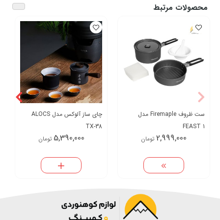
محصولات مرتبط
ست ظروف Firemaple مدل
چای ساز آلوکس مدل ALOCS
TX-38
FEAST 1
5,390,000
2,999,000
تومان
تومان