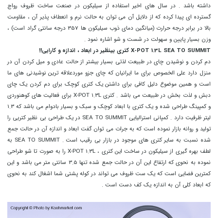
داشته باشد . در سال های اخیر استفاده از سیلیکون در صنعت ساخت ظروف رواج
گسترده ای پیدا کرده که از دلایل آن می توان به حالت نرم و انعطاف پذیر آن ، مقاومت
بالا در برابر درجه حرارت (میانگین دمای ذوب سیلیکون ها 357 درجه سانتی گراد است) ،
وزن بسیار پایین و سهولت در شست و شو اشاره نمود .
X-POT 1.3L SEA TO SUMMIT کتری بینظیر در ابعاد ، اندازه و کارایی!!
دم کردن و نوشیدن چای در طبیعت لذتی بسیار بیشتر از حالت عادی و میل کردن آن در
منزل دارد علی الخصوص برای ما ایرانیان که چای جزو موردعلاقه ترین نوشیدنی های ما
است و همین موضوع دلیل کافی برای داشتن یک کتری کوچک برای دم کردن یک چای
دبش و لذت بخش در طبیعت می باشد . کتری X-POT 1.3L برای فعالیت های کوهنوردی
و کمپینگ طراحی شده و یک کتری با ابعاد کوچک و سبک و بسیار بادوام می باشد که 1.3
لیتر ظرفیت دارد .
کمپانی استرالیایی SEA TO SUMMIT در یک طراحی بی نظیر کتریی را
تولید و روانه بازار نموده است که به جرات می توان گفت ابعاد و اندازه آن در حالت جمع
شده نسبت به سایر کتری های موجود در بازار بی رقیب است . SEA TO SUMMIT به
لطف بهره گیری از سیلیکون در ساخت این کتری ، X-POT 1.3L را به صورت تا شو طراحی
نموده به نحوی که ارتفاع این آن در حالت جمع شده تنها 3.5 سانتی متر می باشد و این
کمترین فضایی است که یک ست ظروف می تواند در کوله پشتی شما اشغال کند به نحوی
که ابعاد کلی آن به اندازه یک کف دست است .