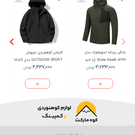
بادگیر مردانه اسنوهاوک مدل
کاپشن کوهنوردی دوپوش
Snow Hawk 17269 (با لایه
OUTDOOR SPORT مدل 1818S
4,437,000
3,233,000
تومان
تومان
داخلی پلار)
شبکه های اجتماعی