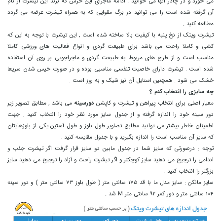
می خورد و در چادر آنها می خوابید . ادامه ماجرای این خرس که برند این تیشرت از نام
آن گرفته شده است را می توانید در برگ مقوایی که به همراه تیشرت عرضه می گردد
مطالعه کنید .
تیشرت ویتک از نخ پنبه با کیفیت بالا ساخته شده است , این تیشرت با توجه به این که
کشی و کاملا راحت می باشد برای طبیعت گردی و انواع فعالیت های ورزشی کاملا
مناسب است و از طرح های مربوط به طبیعت گردی و ماجراجویی بر روی آن استفاده
شده است . تیشرت دارای خاصیت تنفسی مناسبی بوده و در صورت خیس شدن سریعا
خشک می شود . همچنین استایل آن نیز شیک و به روز است .
چه سایزی را انتخاب کنم ؟
معیار اصلی برای انتخاب پیراهن و تیشرت و کاپشن
دورسینه
می باشد , مطابق تصویر زیر
دور سینه خود را اندازه گرفته و از جدول سایز مورد نظر خود را انتخاب کنید . جهت
اطمینان خاطر بیشتر می توانید مطابق تصاویر طول بلوز و طول آستین یکی از بلوزهایتان
که سایز آن مناسب است را اندازه بگیرید و با جدول مقایسه کنید .
توجه : درصورتی که سایز شما در جدول مابین دو سایز قرار گرفت اگر تیشرت جذب و
اندامی را ترجیح می دهید سایز کوچکتر و اگر تیشرت راحت و آزاد را ترجیح می دهید سایز
بزرگتر را انتخاب کنید .
سایز مانکن :
سایز مدل ما با قد 175 سانتی متر ( طول بلوز 73 سانتی متر ) و دور سینه
104 سانتی متر و دور کمر 92 سانتی متر M شد .