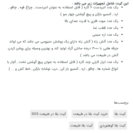
این کیت شامل تجهیزات زیر می باشد :
یک عدد انبردست 6 کاره ( قابل استفاده به عنوان انبردست , چراغ قوه , چاقو ,
اره , کنسرو بازکن و پیچ گوشتی چهار سو )
یک عدد سوت فلزی با قدرت صدای بالا
یک عدد قطب نما
یک عدد اره سیمی
یک عدد آتش زنه ( آتش زنه دارای یک پوشش منیزومی می باشد که می تواند
جرقه هایی با 3000 درجه سانتی گراد تولید کند و بهترین وسیله برای روشن کردن
آتش در طبیعت می باشد )
یک عدد ابزار کارتی چند کاره ( قابل استفاده به عنوان پیچ گوشتی تخت , آچار با
انواع شماره ها , چاقو , اره , کنسرو باز کن , درب نوشابه بازکن , خط کش و ... )
برچسب‌ها
کیت بقا
خرید کیت بقا در طبیعت
کیت بقا در طبیعت SOS
کیت بقا کوهنوردی
کیت بقا طبیعت