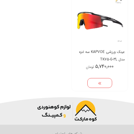
عینک ورزشی KAPVOE سه لنزه
مدل TK75-G-3L
5,740,000
تومان
شبکه های اجتماعی