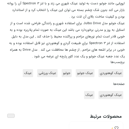
اروپایی مانند جولبو دست به تولید عینک شهری می زند و با لنز Spectron 3 آن را روانه
بازار می کند بدون شک چشم بسته می توان این عینک را انتخاب کرد و از استاندارد
بودن و کیفیت ساخت بالای آن لذت برد .
عینک جولبو مدل Julbo Drive برای استفاده شهری و رانندگی طراحی شده است و از
استایل به روز و مدرنی برخوردارد می باشد این عینک به صورت تمام پلاریزه بوده و به
خوبی قادر است تمام نورهای مزاحم و پراکنده محیط را حذف کند , این مدل به دلیل
استفاده از لنز Spectron 3 برای طبیعت گردی و کوهنوردی نیز قابل استفاده بوده و به
خوبی در برابر اشعه های مزاحم , از چشم ها محافظت می کند . مدل Drive به همراه
یک عدد جعبه عینک جولبو و یک عدد کاور پارچه ای عرضه می شود .
برچسب‌ها
عینک کوهنوردی
عینک جولبو
جولبو
عینک ورزشی
عینک
صفحه‌ها
عینک کوهنوردی
عینک
محصولات مرتبط