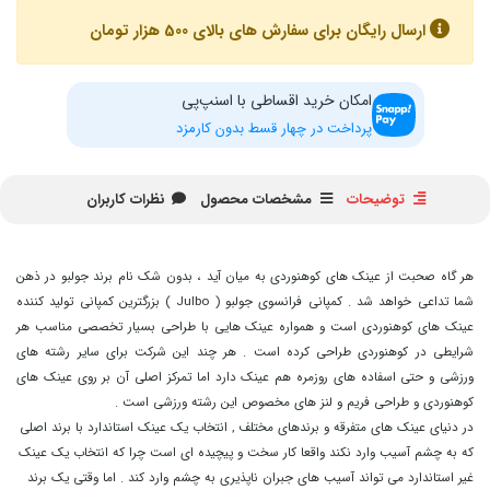
ارسال رایگان برای سفارش های بالای 500 هزار تومان
امکان خرید اقساطی با اسنپ‌پی
پرداخت در چهار قسط بدون کارمزد
توضیحات
مشخصات محصول
نظرات کاربران
هر گاه صحبت از عینک های کوهنوردی به میان آید ، بدون شک نام برند جولبو در ذهن
شما تداعی خواهد شد . کمپانی فرانسوی جولبو ( Julbo ) بزرگترین کمپانی تولید کننده
عینک های کوهنوردی است و همواره عینک هایی با طراحی بسیار تخصصی مناسب هر
شرایطی در کوهنوردی طراحی کرده است . هر چند این شرکت برای سایر رشته های
ورزشی و حتی اسفاده های روزمره هم عینک دارد اما تمرکز اصلی آن بر روی عینک های
کوهنوردی و طراحی فریم و لنز های مخصوص این رشته ورزشی است .
در دنیای عینک های متفرقه و برندهای مختلف , انتخاب یک عینک استاندارد با برند اصلی
که به چشم آسیب وارد نکند واقعا کار سخت و پیچیده ای است چرا که انتخاب یک عینک
غیر استاندارد می تواند آسیب های جبران ناپذیری به چشم وارد کند . اما وقتی یک برند