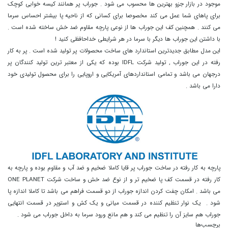
موجود در بازار جزو بهترین ها محسوب می شود . جوراب پر همانند کیسه خوابی کوچک
برای پاهای شما عمل می کند مخصوصا برای کسانی که از ناحیه پا بیشتر احساس سرما
می کنند . همچنین کف این جوراب ها از نوعی پارچه مقاوم ضد خش ساخته شده است .
با داشتن این جوراب ها دیگر با سرما در هر شرایطی خداحافظی کنید !
این مدل مطابق جدیدترین استاندارد های ساخت محصولات پر تولید شده است . پر به کار
رفته در این جوراب , تولید شرکت IDFL بوده که یکی از معتبر ترین تولید کنندگان پر
درجهان می باشد و تمامی استانداردهای آمریکایی و اروپایی را برای محصول تولیدی خود
دارا می باشد .
پارچه به کار رفته در ساخت جوراب پر قایا کاملا ضخیم و ضد آب و مقاوم بوده و پارچه به
کار رفته در قسمت کف پا ضخیم تر و از نوع ضد خش و ساخت شرکت ONE PLANET
می باشد . امکان چفت کردن اندازه جوراب از دو قسمت فراهم می باشد تا کاملا اندازه پا
شود . یک نوار تنظیم کننده در قسمت میانی و یک کش و استوپر در قسمت انتهایی
جوراب هم سایز آن را تنظیم می کند و هم مانع ورود سرما به داخل جوراب می شود .
برچسب‌ها