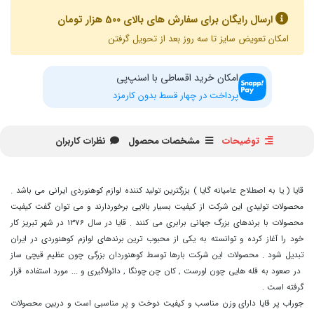
ارسال رایگان برای سفارش های بالای 500 هزار تومان
امکان تعویض سایز تا سه روز بعد از تحویل گرفتن
امکان خرید اقساطی با اسنپ‌پی
پرداخت در چهار قسط بدون کارمزد
توضیحات
مشخصات محصول
نظرات کاربران
قایا ( یا به اصطلاح عامیانه گایا ) بزرگترین تولید کننده لوازم کوهنوردی ایرانی می باشد .
محصولات تولیدی این شرکت از کیفیت بسیار بالایی برخوردارند و می توان گفت کیفیت
محصولات با برندهای بزرگ جهانی برابری می کنند . قایا در سال 1376 در شهر تبریز کار
خود را آغاز کرده و توانسته به یکی از محبوب ترین برندهای لوازم کوهنوردی در ایران
تبدیل شود . محصولات این شرکت بارها توسط کوهنوردان بزرگی چون عظیم قیچی ساز
در صعود به قله هایی چون اورست , کان چن چونگا , دائولاگیری و ... مورد استفاده قرار
گرفته است .
جوراب پر قایا دارای وزن مناسب و کیفیت دوخت و پر مناسبی است و دربین محصولات