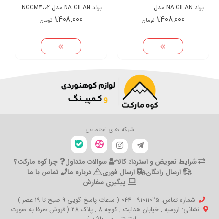
برند NA GIEAN مدل
برند NA GIEAN مدل NGCM4002
1,408,000
1,408,000
تومان
تومان
BWCM5003
شبکه های اجتماعی
شرایط تعویض و استرداد کالا
سوالات متداول
چرا کوه مارکت؟
ارسال رایگان
ارسال فوری
درباره ما
تماس با ما
پیگیری سفارش
شماره تماس‌: 91011025 - 044 ( ساعات پاسخ گویی 9 صبح تا 19 عصر )
نشانی: ارومیه , خیابان هدایت , کوچه 8 , پلاک 28 ( فروش صرفا به صورت
اینترنتی می باشد )