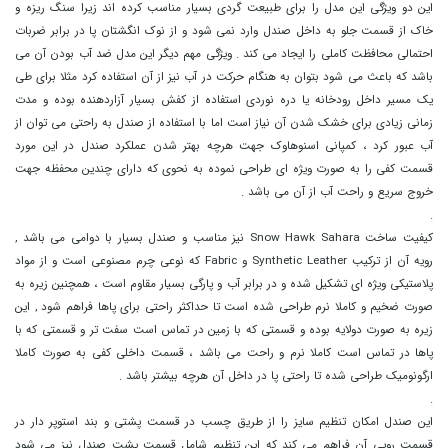
این دو ویژگی این مدل را برای طبیعت گردی بسیار مناسب کرده اند زیرا سنگ ریزه و
خاک از قسمت جلو به داخل صندل وارد نمی شود و از نوک انگشتان پا در برابر ضربات
احتمالی محافظت کاملی را ایجاد می کند . ویژگی مهم دیگر این مدل ضد آب بودن آن می
باشد که باعث می شود بتوان به هنگام حرکت در آب نیز از آن استفاده کرد مثلا برای طی
یک مسیر داخل رودخانه یا دره نوردی استفاده از کفش بسیار آزاردهنده بوده و مدت
زمانی زیادی برای خشک شدن آن نیاز است اما با استفاده از صندل به راحتی می توان از
آب عبور کرد ، کمپانی اسنوهاوک جهت هرچه بهتر شدن عملکرد صندل در این مورد
قسمت کفی را به صورت ویژه ای طراحی نموده به نحوی که دارای چندین محفظه جهت
خروج سریع و راحت آب از آن می باشد .
.
کیفیت ساخت Snow Hawk Sahara نیز مناسب و صندل بسیار با دوامی می باشد ,
رویه آن از ترکیب Synthetic Leather و Fabric که نوعی چرم مصنوعی است و از مواد
پلاستیکی ویژه ای تشکیل شده و در برابر آب و پارگی بسیار مقاوم است ، همچنین زیره به
صورت ضخیم و کاملا نرم طراحی شده است تا حداکثر راحتی برای پاها فراهم شود , این
زیره به صورت دولایه بوده و قسمتی که با زمین در تماس است سفت تر و قسمتی که با
پاها در تماس است کاملا نرم و راحت می باشد ، قسمت داخلی کفی به صورت کاملا
ارگونومیک طراحی شده تا راحتی پا در داخل آن هرچه بیشتر باشد .
.
این صندل امکان تنظیم سایز را از طریق چسب در قسمت پشتی و بند استوپر دار در
قسمت رویی آن فراهم می کند که این تنظیم شامل قسمت پشت صندل نیز می شود