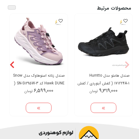
محصولات مرتبط
صندل هامتو مدل Humtto
صندل زنانه اسنوهاوک مدل Snow
171224A-1 ( کفش آبنوردی / کفش
Hawk DUNE کد SN-S1295W-3 (
6,599,000
9,319,000
تومان
تومان
تابستانی )
کفش تابستانی )