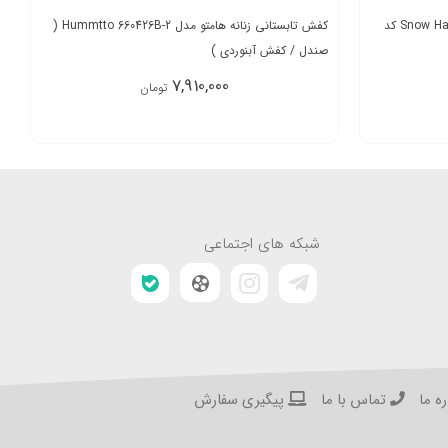
صندل زنانه اسنوهاوک مدل Snow Hawk PEGASUS کد
کفش تابستانی زنانه هامتو مدل Hummtto 660426B-2 (
صندل / کفش آبنوردی )
7,910,000
تومان
شبکه های اجتماعی
ه ما
تماس با ما
پیگیری سفارش