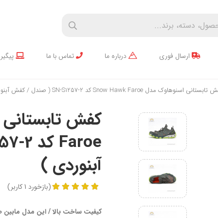
ارسال فوری
درباره ما
تماس با ما
پیگیر
ستانی اسنوهاوک مدل Snow Hawk Faroe کد SN-S1257-2 ( صندل / کفش آبنوردی )
آبنوردی )
(
بازخورد
1
کاربر
)
کیفیت ساخت بالا / این مدل مابین 