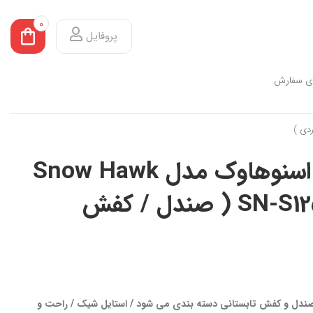
0
پروفایل
ی سفارش
کفش تابستانی اسنوهاوک مدل Snow Hawk
Faroe کد SN-S1257-2 ( صندل / کفش
صندل و کفش تابستانی دسته بندی می شود / استایل شیک / راحت و