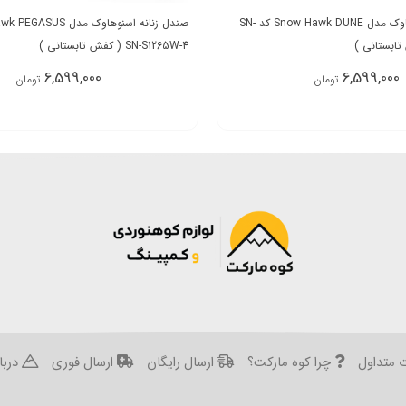
صندل زنانه اسنوهاوک مدل Snow Hawk DUNE کد SN-
SN-S1265W-4 ( کفش تابستانی )
6,599,000
6,599,000
تومان
تومان
 متداول
چرا کوه مارکت؟
ارسال رایگان
ارسال فوری
دربار