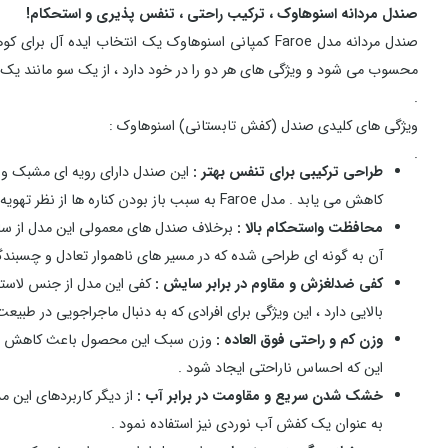
صندل مردانه اسنوهاوک ، ترکیب راحتی ، تنفس پذیری و استحکام!
صندل مردانه مدل Faroe کمپانی اسنوهاوک یک انتخا
محسوب می شود و ویژگی های هر دو را در خود دارد ، از یک سو مانند یک ک
.
ویژگی های کلیدی صندل (کفش تابستانی) اسنوهاوک :
.
طراحی ترکیبی برای تنفس بهتر :
این صندل دارای رویه ای مشبک و 
کاهش می یابد . مدل Faroe به سبب باز بودن کناره ها از نظر تهویه هوا رتبه ی بسیار بالایی را کسب می کند .
محافظت واستحکام بالا :
برخلاف صندل های معمولی این مدل از سا
آن به گونه ای طراحی شده که در مسیر های ناهموار تعادل و چسبندگی
کفی ضدلغزش و مقاوم در برابر سایش :
کفی این مدل از جنس لاس
بالایی دارد ، این ویژگی برای افرادی که به دنبال ماجراجویی در طبی
وزن کم و راحتی فوق العاده :
وزن سبک این محصول باعث کاهش خستگ
این که احساس ناراحتی ایجاد شود .
خشک شدن سریع و مقاومت در برابر آب :
از دیگر کاربردهای این م
به عنوان یک کفش آب نوردی نیز استفاده نمود .