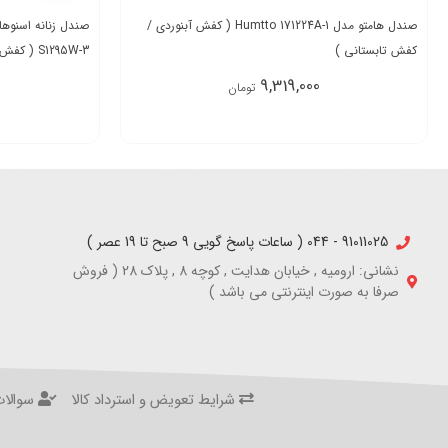
صندل هامتو مدل Humtto 171224A-1 ( کفش آبنوردی /
کفش تابستانی )
S1295W-3 ( کفش تابستانی )
9,319,000
تومان
91011025 - 044 ( ساعات پاسخ گویی 9 صبح تا 19 عصر )
نشانی: ارومیه , خیابان هدایت , کوچه 8 , پلاک 28 ( فروش
صرفا به صورت اینترنتی می باشد )
شرایط تعویض و استرداد کالا
سوالات