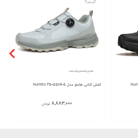
کفش کتانی هامتو مدل Humtto 350556A-5
8,883,000
تومان