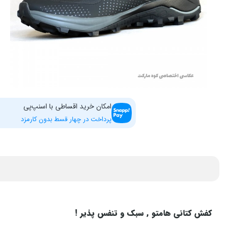
امکان خرید اقساطی با اسنپ‌پی
پرداخت در چهار قسط بدون کارمزد
کفش کتانی هامتو , سبک و تنفس پذیر !