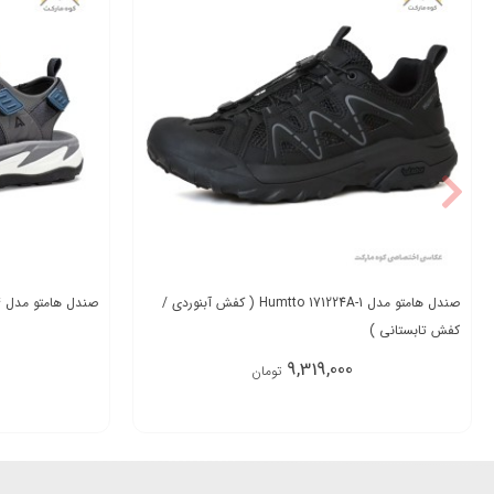
صندل هامتو مدل Humtto 171224A-1 ( کفش آبنوردی /
صندل هامتو مدل Hummtto 760137A-4
کفش تابستانی )
9,319,000
تومان