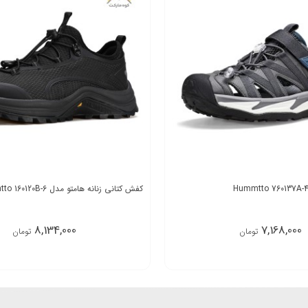
کفش کتانی زنانه هامتو مدل Humtto 160120B-6
8,134,000
7,168,000
تومان
تومان