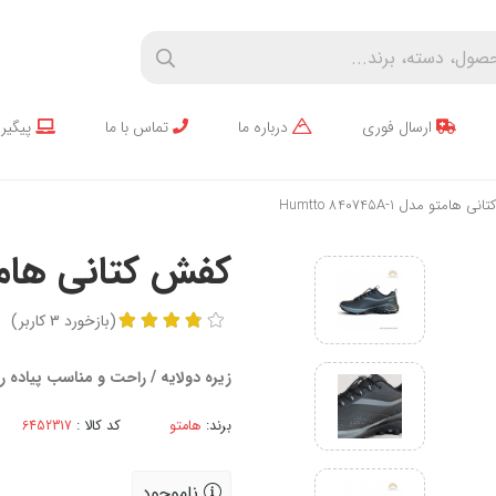
ارسال فوری
درباره ما
تماس با ما
پیگیر
امتو مدل Humtto 840745A-1
کفش کتانی هامتو مدل 5A-1
(
بازخورد
3
کاربر
)
زیره دولایه / راحت و مناسب پیاده رو
برند:
هامتو
کد کالا :
ناموجود