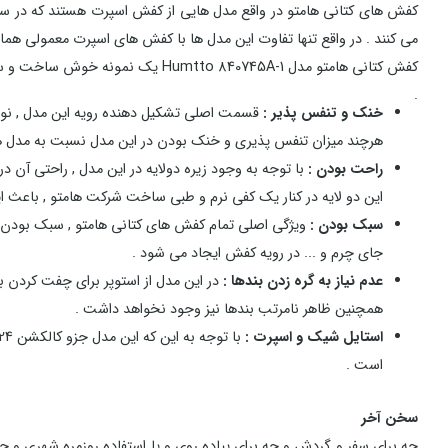
کفش های کتانی هامتو در واقع مدل هایی از کفش اسپرت هستند که در ساخت
می کنند . در واقع تنها تفاوت این مدل ها با کفش های اسپرت معمولی ه
کفش کتانی هامتو مدل Humtto 840745A-1 یک نمونه خوش ساخت و سبک است که ویژگی های آن به شرح زیر می باشد :
.
خنک و تنفس پذیر :
قسمت اصلی تشکیل دهنده رویه این مدل , نوعی
هرچند میزان تنفس پذیری و خنک بودن در این مدل نسبت به مدل ه
راحت بودن :
این دو لایه در کنار یک کفی نرم و طبی ساخت شرکت هامتو , باعث ا
سبک بودن :
جای چرم و ... در رویه کفش ایجاد می شود .
عدم نیاز به گره زدن بندها :
در این مدل از استوپر برای چفت کردن بن
همچنین ظاهر نامرتب بندها نیز وجود نخواهد داشت .
استایل شیک و اسپرت :
است .
سخن آخر
چه برای سفر و گردش و چه برای پیاده روی و یا استفاده روزمره شهری و حت