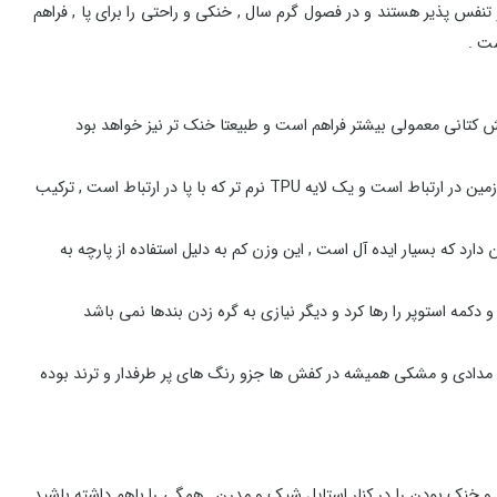
فس پذیر هستند و در فصول گرم سال , خنکی و راحتی را برای پا , فراهم
ت .
کتانی معمولی بیشتر فراهم است و طبیعتا خنک تر نیز خواهد بود
با توجه به وجود زیره دولایه در این مدل , راحتی آن در حد یک کتانی ورزشی است , این زیره از یک لایه EVA سفت تشکیل شده که با زمین در ارتباط است و یک لایه TPU نرم تر که با پا در ارتباط است , ترکیب
 های کتانی هامتو , سبک بودن آن ها می باشد , یک جفت کفش مدل 840745A-1 در سایز 43 تنها 790 گرم وزن دارد که بسیار ایده آل است , این وزن کم به دلیل استفاده از پارچه به
دکمه استوپر را رها کرد و دیگر نیازی به گره زدن بندها نمی باشد
 استفاده از ترکیب نوک مدادی و مشکی همیشه در کفش ها جزو رنگ های پر طرفدار و ترند بوده
 و خنک بودن را در کنار استایل شیک و مدرن , همگی را باهم داشته باشید