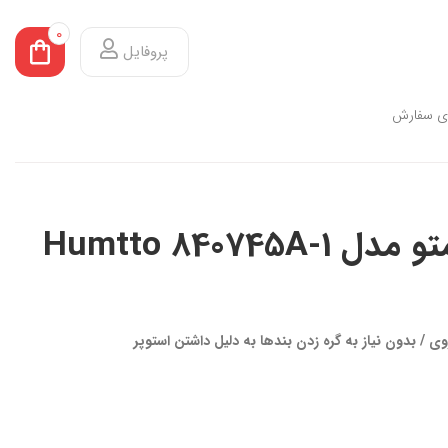
0
پروفایل
ی سفارش
Humtto 84074
ی / بدون نیاز به گره زدن بندها به دلیل داشتن استوپر