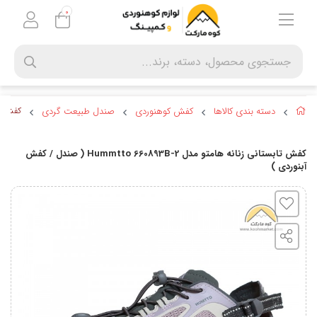
0
دسته بندی کالاها
کفش کوهنوردی
صندل طبیعت گردی
کفش تابستانی ز
کفش تابستانی زنانه هامتو مدل Hummtto 660893B-2 ( صندل / کفش
آبنوردی )