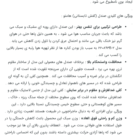
ایجاد بوی نامطبوع می شود .
.
ویژگی های کلیدی صندل (کفش تابستانی) هامتو :
.
طراحی ترکیبی برای تنفس بهتر :
این صندل دارای رویه ای مشبک و سبک می
باشد که باعث جریان مناسب هوا می شود ، به همین دلیل پاها حتی در هوای
گرم نیز خنک باقی می مانند و احتمال عرق کردن یا تاول زدن کاهش می یابد .
مدل 660893B-2 به سبب باز بودن کناره ها از نظر تهویه هوا رتبه ی بسیار بالایی
را کسب می کند .
محافظت واستحکام بالا :
برخلاف صندل های معمولی این مدل از ساختار مقاوم
تری بهره می برد ، قسمت جلویی آن دارای سرپنجه تقویت شده است که از
انگشتان در برابر ضربه و آسیب محافظت می کند . همچنین کفی آن به گونه ای
طراحی شده که در مسیر های ناهموار تعادل و چسبندگی خوبی را ارائه می دهد .
کفی ضدلغزش و مقاوم در برابر سایش :
کفی این مدل از جنس لاستیک مقاوم و
ضدلغزش ساخته شده اشت که روی سطوح مختلف از جمله سنگ ریزه ، خاک ،
مسیر های کوهستانی و حتی سطوح خیس چسبدنگی نسبتا بالایی دارد ، این
ویژگی برای افرادی که به دنبال ماجراجویی در طبیعت هستند اهمیت زیادی دارد .
وزن کم و راحتی فوق العاده :
وزن سبک این محصول باعث کاهش خستگی پا در
طول استفاده های طولانی مدت می شود . انعطاف پذیری بالای آن ها نیز موجب
می شود که پاها آزادی حرکت بیشتری داسته باشند بدون این که احساس ناراحتی