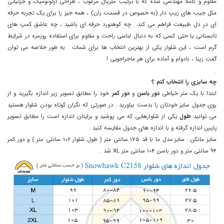
مقاوم و کاملا مهندسی شده که با ترکیب متریال مرغوب ، طراحی ارگونومیک و جزئیاتی
مثل جیب های زیپ دار (به خصوص در قسمت ران) ، همه جیز را برای یک تجربه حرفه
ای در دل طبیعت فراهم می کند . چه کوهنورد حرفه ای باشید ، چه عاشق کمپ های
تابستانی یا حتی کسی که به دنبال لباسی راحت و مقاوم برای استفاده روزمره در شرایط
گرم است ، این شلوار یکی از بهترین انتخاب ها برای شمات . به طور خلاصه می توان
گفت زیبا ، بادوام و آماده برای هر ماجراجویی !
.
چه سایزی را انتخاب کنم ؟
ابتدا با یک متر خیاطی
دور باسن
و
دور کمر
خود را مطابق تصویر زیر اندازه بگیرید و از
روی جدول سایز خودتان را بدست بیاورید . در صورتی که نگران کوتاه بودن شلوار هستید
می توانید
طول
یکی از شلوارهایی که می پوشید و برایتان اندازه است را مطابق تصویر
پایین اندازه گرفته و با اندازه های جدول مقایسه کنید .
سایز مانکن
: سایز مدل ما با قد 175 سانتی متر ( طول شلوار 102 سانتی متر ) و دور کمر
94 سانتی متر و دور باسن 104 سانتی متر XL شد .