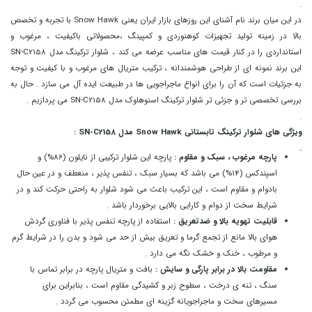
.
در این میان برند نام آشنای این روزهای بازار ایران یعنی Snow Hawk با تجربه و تخصص
بالا در زمینه تولید تجهیزات کوهنوردی و کمپینگ ،محصولاتی باکیفیت ، مرغوب و
استانداردی را در کنار قیمت های مناسب عرضه می کند ، شلوار ترکینگ مدل SN-C2158
این برند نمونه ای از طراحی هوشمندانه ، ترکیب متریال های مرغوب و با کیفیت و توجه
به جزئیات است که آن را برای انواع ماجراجویی ها در طبیعت ایده آل می سازد . حال به
بررسی تخصصی تر و جزئی تر شلوار ترکینگ اسنوهاوک مدل SN-C2158 می پردازیم .
.
ویژگی های شلوار ترکینگ تابستانی Snow Hawk مدل SN-C2158 :
.
پارچه مرغوب ، سبک و مقاوم :
پارچه این شلوار ترکیبی از نایلون (86%) و
اسپندکس (14%) می باشد که بسیار سبک ، تنفس پذیر ، منعطف و در عین حال
بادوام و مقاوم است ، این ترکیب باعث می شود شلوار به راحتی حرکت کند و در
شرایط سخت از دوام و کارایی بالایی برخوردار باشد .
قابلیت تهویه بالا و ضدتعریق :
استفاده از پارچه تنفس پذیر با فناوری گردش
هوای بالا مانع از تجمع گرما و تعریق بیش از حد می شود و بدن را در شرایط گرم
و مرطوب ، خنک و خشک نگه می دارد .
مقاومت بالا در برابر پارگی و سایش :
بافت و متریال پارچه در برابر تماس با
سنگ ، تنه ی درخت ، سطوح زبر و کشیدگی مقاوم است ، بنابراین برای
مسیرهای سخت و ماجراجویانه گزینه ای مطمئن محسوب می گردد .