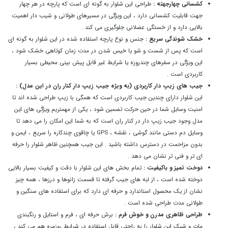
کشسانی چهارجهته :
طراحی این شلوار به گونه ای است که پارچه در هر چهار
جهت قابلیت کشسانی دارد ، این ویژگی در مسیرهای طولانی و شیب دار اهمیت
بالایی دارد و از خستگی عضلانی جلوگیری می کند .
خشک شوندگی سریع :
جنس و نوع پارچه استفاده شده در این شلوار به گونه ای
است که پس از شست و شو یا خیس شدن در مدت زمان کوتاهی خشک شود ،
این ویژگی در سفرهای چندروزه یا شرایط غیر قابل پیش بینی محیطی بسیار
کاربردی است .
جیب های زیپ دار کاربردی (به ویژه جیب زیپ دار کنار ران در این مدل) :
این شلوار دارای چندین جیب کاربردی است که همگی با زیپ طراحی شده اند تا
امنیت وسایل شما در حین حرکت تضمین شود ، یکی از مهمتریم ویژگی های این
مدل وجود جیب زیپ دار در کنار ران است که به شما این امکان را می دهد تا
وسایل دم دستی مانند گوشی ، نقشه ، GPS یا چاقوی چندکاره را سریع ، ایمن و
بدون مزاحمت در دسترس داشته باشید . این جیب همچنین ظاهر شلوار را حرفه
ای تر و فنی تر نشان می دهد .
دوخت تمیز و باکیفیت :
تمام بخش های این شلوار با دقت و کیفیت بسیار بالایی
دوخته شده است ، از لبه های جیب گرفته تا قسمت زانوها و درزها ، همه چیز
نشان از یک محصول استاندارد و حرفه ای دارد که برای استفاده های سنگین و
طولانی مدت طراحی شده است .
طراحی ظاهری مدرن و خوش فرم :
برش حرفه ای ، فرم و استایل و رنگبندی
مات و شیک این شلوار را به راحتی قابل استفاده در شرایط روزمره هم می کند ،