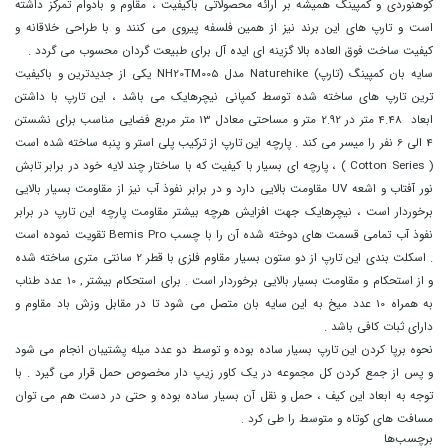
کوهنوردی و کمپینگ همیشه بر ارائه محصولاتی باکیفیت ، مقاوم و بادوام تمرکز داشته
است و تارپ های این برند نیز از همین فلسفه پیروی می کنند و با طراحی خلاقانه و
کیفیت ساخت فوق العاده بالا گزینه ای ایده آل برای طبیعت گردان محسوب می گردد .
سایه بان کمپینگ (تارپ) Naturehike مدل NH20TM005 یکی از جدیدترین و باکیفیت
ترین تارپ های ساخته شده توسط کمپانی نیچرهایک می باشد ، این تارپ با داشتن
ابعاد 4.48 متر در 2.92 متر و مساحتی معادل 13 متر مربع فضایی مناسب برای نشستن
4 الی 6 نفر را میسر می کند . پارچه این تارپ از ترکیب پلی استر و پنبه ساخته شده است
( Cotton Series ) ، پارچه ای بسیار با کیفیت که با ساختار چند لایه خود در برابر تابش
نور آفتاب و اشعه UV مقاومت بالایی دارد و در برابر نفوذ آب نیز از مقاومت بسیار بالایی
برخوردار است ، نیچرهایک جهت افزایش هرچه بیشتر مقاومت پارچه این تارپ در برابر
نفوذ آب تمامی قسمت های دوخته شده آن را با چسب Bemis Pro تقویت نموده است
. اسکلت بندی این تارپ از دو ستون بسیار مقاوم فلزی با قطر 2 سانتی متری ساخته شده
و از استحکام و مقاومت بسیار بالایی برخوردار است . برای استحکام بیشتر , 10 عدد طناب
به همراه 10 عدد میخ به این سایه بان متصل می شود تا در مقابل وزش باد مقاوم و
دارای ثبات کافی باشد .
نحوه برپا کردن این تارپ بسیار ساده بوده و توسط دو عدد میله پشتیبان انجام می شود
و پس از جمع کردن کل مجموعه در یک کاور زیپ دار مخصوص حمل قرار می گیرد . با
توجه به ابعاد این کیف ، حمل و نقل آن بسیار ساده بوده و حتی در دست هم می توان
مسافت های کوتاه و متوسط را طی کرد .
برچسب‌ها