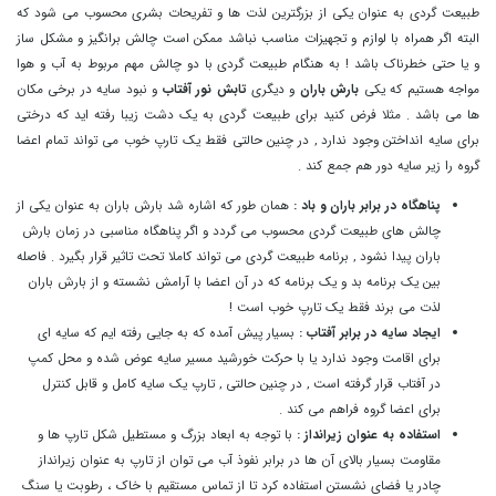
طبیعت گردی به عنوان یکی از بزرگترین لذت ها و تفریحات بشری محسوب می شود که
البته اگر همراه با لوازم و تجهیزات مناسب نباشد ممکن است چالش برانگیز و مشکل ساز
و یا حتی خطرناک باشد ! به هنگام طبیعت گردی با دو چالش مهم مربوط به آب و هوا
مواجه هستیم که یکی
بارش باران
و دیگری
تابش نور آفتاب
و نبود سایه در برخی مکان
ها می باشد . مثلا فرض کنید برای طبیعت گردی به یک دشت زیبا رفته اید که درختی
برای سایه انداختن وجود ندارد , در چنین حالتی فقط یک تارپ خوب می تواند تمام اعضا
گروه را زیر سایه دور هم جمع کند .
.
پناهگاه در برابر باران و باد :
همان طور که اشاره شد بارش باران به عنوان یکی از
چالش های طبیعت گردی محسوب می گردد و اگر پناهگاه مناسبی در زمان بارش
باران پیدا نشود , برنامه طبیعت گردی می تواند کاملا تحت تاثیر قرار بگیرد . فاصله
بین یک برنامه بد و یک برنامه که در آن اعضا با آرامش نشسته و از بارش باران
لذت می برند فقط یک تارپ خوب است !
ایجاد سایه در برابر آفتاب :
بسیار پیش آمده که به جایی رفته ایم که سایه ای
برای اقامت وجود ندارد یا با حرکت خورشید مسیر سایه عوض شده و محل کمپ
در آفتاب قرار گرفته است , در چنین حالتی , تارپ یک سایه کامل و قابل کنترل
برای اعضا گروه فراهم می کند .
استفاده به عنوان زیرانداز :
با توجه به ابعاد بزرگ و مستطیل شکل تارپ ها و
مقاومت بسیار بالای آن ها در برابر نفوذ آب می توان از تارپ به عنوان زیرانداز
چادر یا فضای نشستن استفاده کرد تا از تماس مستقیم با خاک ، رطوبت یا سنگ