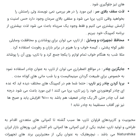
های تیز جلوگیری شود .
لذت سقف بالای سر :
این مورد را در هر بررسی نمی نویسند ولی راستش را
بخواهید وقتی تارپ برپا می شود و سقفی بالای سرمان وجود دارد حس امنیت و
آرامش بیشتری می کنیم و فقط وجود یک سرپناه باعث می شود لذت بیشتری از
برنامه کمپینگ خود ببریم .
محافظ تجهیزات و وسایل :
از تارپ می توان برای پوشاندن و محافظت وسایلی
نظیر کوله پشتی ، کیسه خواب و یا هیزم در برابر باران و رطوبت استفاده کرد .
مثلا شب به هنگام خواب تمام لوازم را یکجا جمع کرد و با تارپ روی آن را پوشاند
.
جایگزین چادر :
در مواقع اضطراری می توان از تارپ به عنوان چادر استفاده نمود
به خصوص برای طبیعت گردان مینیمالیست و یا شب مانی های کوتاه مدت .
برپا کردن چادر زیر تارپ :
حتما شما هم در کمپینگ های مختلف دیده اید که عده
ای چادر کوهنوردی خود را زیر تارپ برپا می کنند ! این مورد باعث می شود درجه
ضد آب چادر حتی اگر یک چادر ضعیف هم باشد به 100% افزایش یابد و صبح ها
نیز نور آفتاب مستقیما به چادر نتابد !
محبوبیت و کاربردهای فراوان تارپ ها سبب گشته تا کمپانی های متعددی اقدام به
طراحی و تولید تارپ نمایند یکی از این کمپانی ها کمپانی نام آشنای این روزهای بازار ایران
Naturehike می باشد ، نیچرهایک به عنوان یکی از معتبرترین برند های تجهیزات