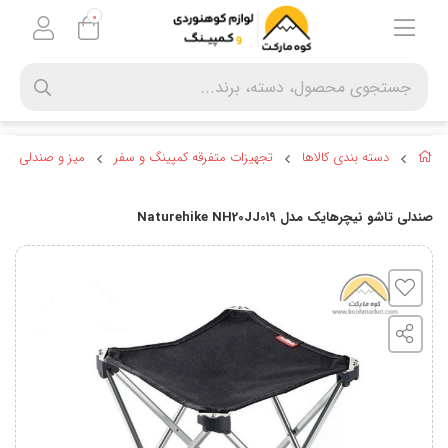
0
دسته بندی کالاها
تجهیزات متفرقه کمپینگ و سفر
میز و صندلی کمپ
صندلی تاشو نیچرهایک مدل Naturehike NH20JJ019