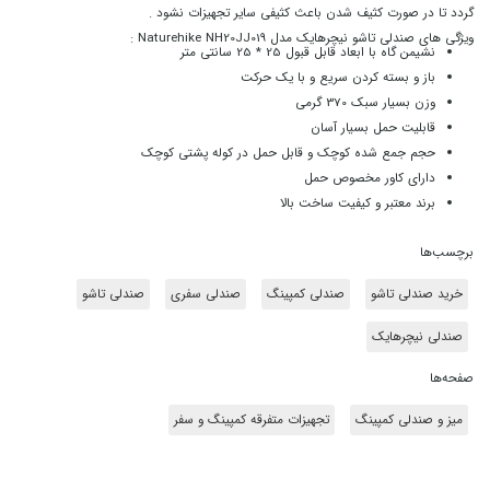
گردد تا در صورت کثیف شدن باعث کثیفی سایر تجهیزات نشود .
ویژگی های صندلی تاشو نیچرهایک مدل Naturehike NH20JJ019 :
نشیمن گاه با ابعاد قابل قبول 25 * 25 سانتی متر
باز و بسته کردن سریع و با یک حرکت
وزن بسیار سبک 370 گرمی
قابلیت حمل بسیار آسان
حجم جمع شده کوچک و قابل حمل در کوله پشتی کوچک
دارای کاور مخصوص حمل
برند معتبر و کیفیت ساخت بالا
برچسب‌ها
خرید صندلی تاشو
صندلی کمپینگ
صندلی سفری
صندلی تاشو
صندلی نیچرهایک
صفحه‌ها
میز و صندلی کمپینگ
تجهیزات متفرقه کمپینگ و سفر