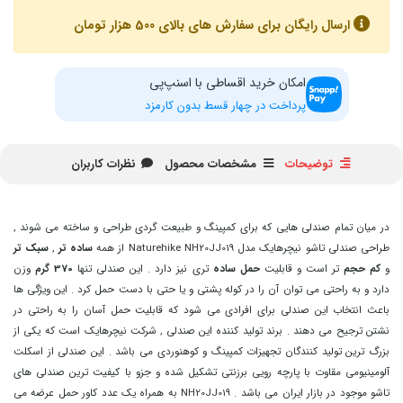
ارسال رایگان برای سفارش های بالای 500 هزار تومان
امکان خرید اقساطی با اسنپ‌پی
پرداخت در چهار قسط بدون کارمزد
توضیحات
مشخصات محصول
نظرات کاربران
در میان تمام صندلی هایی که برای کمپینگ و طبیعت گردی طراحی و ساخته می شوند ,
طراحی صندلی تاشو نیچرهایک مدل Naturehike NH20JJ019 از همه
ساده تر
,
سبک تر
و
کم حجم
تر است و قابلیت
حمل ساده
تری نیز دارد . این صندلی تنها
370 گرم
وزن
دارد و به راحتی می توان آن را در کوله پشتی و یا حتی با دست حمل کرد . این ویژگی ها
باعث انتخاب این صندلی برای افرادی می شود که قابلیت حمل آسان را به راحتی در
نشتن ترجیح می دهند . برند تولید کننده این صندلی , شرکت نیچرهایک است که یکی از
بزرگ ترین تولید کنندگان تجهیزات کمپینگ و کوهنوردی می باشد . این صندلی از اسکلت
آلومینیومی مقاوت با پارچه رویی برزنتی تشکیل شده و جزو با کیفیت ترین صندلی های
تاشو موجود در بازار ایران می باشد . NH20JJ019 به همراه یک عدد کاور حمل عرضه می