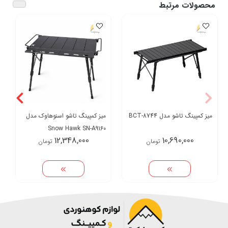
محصولات مرتبط
میز کمپینگ تاشو مدل BCT-8744
میز کمپینگ تاشو اسنوهاوک مدل
Snow Hawk SN-A9160
12,348,000
10,690,000
تومان
تومان