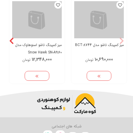
میز کمپینگ تاشو مدل BCT-8744
میز کمپینگ تاشو اسنوهاوک مدل
Snow Hawk SN-A9160
12,348,000
10,690,000
تومان
تومان
شبکه های اجتماعی