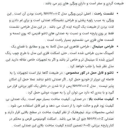
طبیعت گردی و سفر است و دارای ویژگی های زیر می باشد :
.
نشست راحت :
اصلی ترین ویژگی مدل NH19Y001-Z راحت بودن آن است , این
ویژگی به سبب زاویه پشتی و طراحی نشیمنگاه صندلی است و برای لم دادن و
لذت بردن از طبیعت یک گزینه ایده آل می باشد . در این مدل طراحی نشست
فقط بر روی پارچه است و نسبت به صندلی های تاشو قدیمی که روی تسمه و
قسمت های فلزی می نشستیم بسیار راحت است .
طراحی مینیمال :
طراحی ظاهری این مدل کاملا به روز و مطابق با فضای یک
کمپینگ مدرن طراحی شده است , حتی اسکلت فلزی این مدل با طرح چوب رنگ
آمیزی شده تا مینیمال تر و خاص تر باشد و اگر به تجهیزات خاص علاقه دارید این
مدل نظر شما را جلب خواهد کرد .
تاشو و قابل حمل در کاور مخصوص :
در طبیعت گاها نیاز است تجهیزات را به
فاصله ای دورتر از خودرو حمل کرد , اگر صندلی تاشو نباشد عملا حمل آن امکان
پذیر نیست . مدل NH19Y001-Z پس از تا شدن در داخل یک کاور برزنتی قرار می
گیرد و با بندی که دارد می توان آن را به صورت دوشی حمل کرد .
کیفیت ساخت بالا :
در صندلی , کیفیت ساخت بسیار مهم است , یک صندلی بی
کیفیت زود فرم و حالت خود را از دست می دهد و غیر قابل استفاده می شود .
تمامی محصولات برند نیچرهایک از نظر کیفیت ساخت در سطح بالایی قرار دارند و
صندلی NH19Y001-Z جزو آن ها می باشد . اسکلت آلومینومی قرص و محکم در
کنار پارچه برزنتی 600D تضمین کننده کیفیت ساخت بالای این صندلی است .