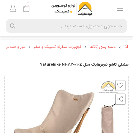
0
دسته بندی کالاها
تجهیزات متفرقه کمپینگ و سفر
میز و صندلی کمپ
صندلی تاشو نیچرهایک مدل Naturehike NH19Y001-Z