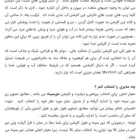
استفاده طولانی مدت و شرایط سخت مقاوم باشد . از دیگر ویژگی های مثبت این کاپشن
می توان به وجود جیبهای متعدد در بیرون و داخل آن اشاره نمود ، لازم به ذکر است که
کلیه زیپ های جیب های خارجی این کاپشن آب بندی شده اند . ترکیب یقه 10 سانتی آن
و کلاه این کاپشن به صورت کامل گردن ، سر و قسمتی از صورت را تحت پوشش قرار می
دهد که سبب راحتی هرچه بیشتر شما در آب و هوای سرد و وزش بادهای سرد می گردد
، همچنین در صورت عدم نیاز به این کلاه می توان آن را از طریق زیپی که برای این منظور
تعبیه شده است از کاپشن جدا نمود .
به طور کلی این کاپشن ترکیبی از عملکرد عالی ، دوام بالا و طراحی شیک و جذاب است که
آن را به انتخابی ایده آل برای هر کوهنورد و علاقه مند به ماجراجویی در طبیعت تبدیل
کرده است ، اگر به دنبال کاپشنی هستید که در شرایط مختلف آب و هوایی شما را
همراهی کند SN-79819 همان چیزی است که نیاز دارید .
.
چه سایزی را انتخاب کنم ؟
معیار اصلی برای انتخاب پیراهن و تیشرت و کاپشن
دورسینه
می باشد , مطابق تصویر زیر
دور سینه خود را اندازه گرفته و از جدول سایز مورد نظر خود را انتخاب کنید . جهت
اطمینان خاطر بیشتر می توانید مطابق تصاویر طول بلوز و طول آستین یکی از بلوزهایتان
که سایز آن مناسب است را اندازه بگیرید و با جدول مقایسه کنید .
توجه : درصورتی که دور سینه و طول کاپشن برای شما مثلا در سایز L قرار گرفت ولی دور
کمر در سایز XL بود نیازی به انتخاب سایز XL نیست زیرا معیار اصلی همان دور سینه می
باشد .