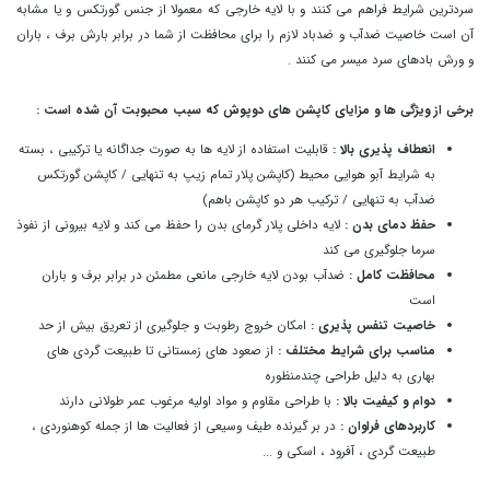
سردترین شرایط فراهم می کنند و با لایه خارجی که معمولا از جنس گورتکس و یا مشابه
آن است خاصیت ضدآب و ضدباد لازم را برای محافظت از شما در برابر بارش برف ، باران
و ورش بادهای سرد میسر می کنند .
.
برخی از ویژگی ها و مزایای کاپشن های دوپوش که سبب محبوبت آن شده است :
.
انعطاف پذیری بالا :
قابلیت استفاده از لایه ها به صورت جداگانه یا ترکیبی ، بسته
به شرایط آبو هوایی محیط (کاپشن پلار تمام زیپ به تنهایی / کاپشن گورتکس
ضدآب به تنهایی / ترکیب هر دو کاپشن باهم)
حفظ دمای بدن :
لایه داخلی پلار گرمای بدن را حفظ می کند و لایه بیرونی از نفوذ
سرما جلوگیری می کند
محافظت کامل :
ضدآب بودن لایه خارجی مانعی مطمئن در برابر برف و باران
است
خاصیت تنفس پذیری :
امکان خروج رطوبت و جلوگیری از تعریق بیش از حد
مناسب برای شرایط مختلف :
از صعود های زمستانی تا طبیعت گردی های
بهاری به دلیل طراحی چندمنظوره
دوام و کیفیت بالا :
با طراحی مقاوم و مواد اولیه مرغوب عمر طولانی دارند
کاربردهای فراوان :
در بر گیرنده طیف وسیعی از فعالیت ها از جمله کوهنوردی ،
طبیعت گردی ، آفرود ، اسکی و ...