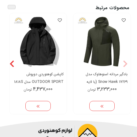
محصولات مرتبط
بادگیر مردانه اسنوهاوک مدل
کاپشن کوهنوردی دوپوش
Snow Hawk 17269 (با لایه
OUTDOOR SPORT مدل 1818S
4,437,000
3,233,000
تومان
تومان
داخلی پلار)