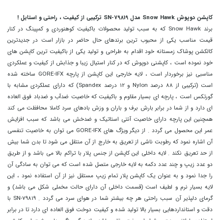
.
کاپشن دوپوش Snow Hawk مدل SN-79819
ترکیبی از کیفیت ، راحتی و استایل !
برند Snow Hawk که به سبب تولید محصولات باکیفیت کوهنوردی و کمپینگ در کنار
قیمت مناسب یکی از محبوب ترین برندهای حال حاضر در بازار است در جدیدترین
کالکشن پوشاک زمستانه خود اقدام به طراحی و تولید یکی از باکیفیت ترین کاپشن های
خود نموده است ، کاپشنی دوپوش که در کنار استیال زیبا و جذابش از کیفیت و عملکردی
مناسبی نیز برخوردار است ، لایه خارجی این کاپشن از پارچه GORE-IFX ساخته شده
است (ترکیبی از 88 درصد Nylon و 12 درصد Spandex) که دارای عملکردی مشابه با
گورتکس است ، پارچه ای بسیار مقاوم و باکیفیت که خاصیت ضدآب و ضدباد فوق العاده
ای دارد و از شما در برابر بارش برف و باران و وزش بادهای سرد کاملا محافظت می کند
همچنین این پارچه
دارای خاصیت آنتی استاتیک و ضدخش می باشد که سبب افزایش
عمر این محصول می گردد . از دیگر ویژگ های GORE-IFX می توان به خاصیت تنفسی
آن اشاره نمود که رطوبت ناشی از تعریق به خارج از آن منتقل می شود تا بدن شما بیش
از حد تعریق نکند . لایه داخلی این کاپشن از جنس پلار با تراکم بالا می باشد و از طریق
دو عدد زیپ و چند عدد دکمه به لایه خارجی متصل شده است که می توان به سادگی آن
را جدا نمود و به عنوان یک کاپشن پلار تمام زیپ مستقل نیز از آن استفاده نمود ، این
لایه بسیار نرم و لطیف است (قسمت داخلی آن دارای حالت مخملی شکل می باشد) و
گرمای دلپذیر آن سبب راحتی هر چه بیشتر شما در هوای سرد می گردد . SN-79819 با
دقت و استانداردهایی بسیار بالا تولید شده و کیفیت دوخت فوق العاده ای دارد تا در برابر