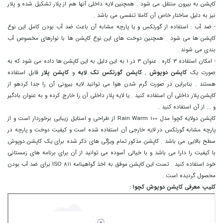
کاپشن به بیرون منتقل می شود . همچنین لایه داخلی آنها هم از پلار تشکیل شده و پلار
نیز به دلیل ساختار خاص آن کاملا تنفسی می باشد .
- ضد آب : استفاده از گورتکس و یا پارچه مشابه آن باعث ضد آب بودن کامل این نوع
کاپشن ها می شود . همچنین دوخت های این نوع کاپشن ها با نوارهای مخصوص آب
بندی می شوند .
- امکان استفاده 3 کاره : عنوان 3 در 1 به این دلیل به این کاپشن ها داده می شود که به
صورت یک
کاپشن دوپوش
,
کاپشن گورتکس تک لایه
و
کاپشن پلار
قابل استفاده
هستند . بنابراین در صورت گرم شدن هوا می توانید لایه بیرونی آن را جدا کردهو از
کاپشن پلار داخلی آن استفاده کنید . یا لایه پلار داخلی آن را خارج کرده و به عنوان بادگیر
و ... از آن استفاده کنید .
کاپشن دولایه کچوا مدل Rain Warm 100 از طراحی و استایل زیبایی برخوردار است و از
پارچه مشابه گورتکس در لایه خارجی آن استفاده شده است و کیفیت دوخت و پارچه در
سطح بالایی می باشد . کاپشن مذکور تمام ویژگی های ذکر شده برای یک کاپشن دوپوش
با کیفیت را دارا می باشد و با خیالی آسوده می توانید از آن برای برنامه های زمستانی
خود استفاده کنید . تست این کاپشن موفق به اخذ گواهینامه ISO 811 برای ضد آب بودن
محصول گردیده است .
کلیپ معرفی کاپشن دوپوش کچوا :