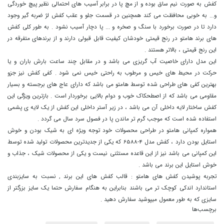
کفش به صورت نیم ساق بوده و از مچ پا در برابر آسیب های احتمالی نظیر پیچ خوردگی
و... به خوبی محافظت می کند همچنین در قسمت جلو و عقب کفش لژ ضربه گیر وجود
دارد تا در صورت برخورد با سنگ و صخره و ... پا دچار آسیب نشود . به طور کلی کفش
های برند هامتو در رنج قیمتی خودشان کیفیت قابل قبولی دارند و از برندهای متفرقه در
این رنج قیمتی ، بالاتر هستند .
این مدل دارای خاصیت آب گریزی می باشد و در مقابل چند ساعت بارش باران و یا
حرکت در محیط های خیس و مرطوب به راحتی خیس نمی شود . کفی کفش نیز جزو
بهترین کفی های طراحی شده توسط هامتو می باشد که دارای عاج های برجسته و بسیار
مقاومی می باشد که از اصطحکاک خوب و دوام بالایی برخوردار است . بازترین ویژگی این
کفش ساختار لایه داخلی آن می باشد ، در زیر آستر داخلی این کفش از یک لایه ی پشمی
استفاده شده است که موجب گرم تر ماندن پا در فصول سرد سال می گردد .
همواره کمپانی هامتو در طراحی محصولات خود توجه ویژه ای به شیک بودن و خوش
استایل بودن دارد ، کفش مدل 4-6588 که یکی از جدیدترین محصولات تولید شده توسط
این کمپانی می باشد نیز از این قاعده مستثنی نیست و یکی از محصولات شیک ، جذاب و
خوش استایل این برند می باشد .
تجربه پوشیدن کفش های هامتو : قالب کفش های این برند , نسبت به سایزبندی
استاندارد اندکی کوچک تر می باشند بنابراین به هنگام سفارش حتما یک سایز بزرگتر از
سایزی که به طور معمول میپوشید سفارش دهید .
برچسب‌ها