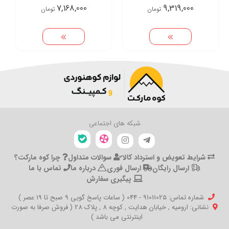
7,168,000
9,319,000
تومان
تومان
تابستانی )
شبکه های اجتماعی
شرایط تعویض و استرداد کالا
سوالات متداول
چرا کوه مارکت؟
ارسال رایگان
ارسال فوری
درباره ما
تماس با ما
پیگیری سفارش
شماره تماس‌: 91011025 - 044 ( ساعات پاسخ گویی 9 صبح تا 19 عصر )
نشانی: ارومیه , خیابان هدایت , کوچه 8 , پلاک 28 ( فروش صرفا به صورت
اینترنتی می باشد )