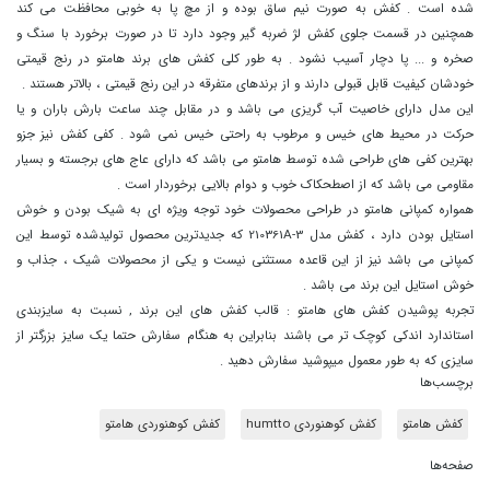
شده است . کفش به صورت نیم ساق بوده و از مچ پا به خوبی محافظت می کند
همچنین در قسمت جلوی کفش لژ ضربه گیر وجود دارد تا در صورت برخورد با سنگ و
صخره و ... پا دچار آسیب نشود . به طور کلی کفش های برند هامتو در رنج قیمتی
خودشان کیفیت قابل قبولی دارند و از برندهای متفرقه در این رنج قیمتی ، بالاتر هستند .
این مدل دارای خاصیت آب گریزی می باشد و در مقابل چند ساعت بارش باران و یا
حرکت در محیط های خیس و مرطوب به راحتی خیس نمی شود . کفی کفش نیز جزو
بهترین کفی های طراحی شده توسط هامتو می باشد که دارای عاج های برجسته و بسیار
مقاومی می باشد که از اصطحکاک خوب و دوام بالایی برخوردار است .
همواره کمپانی هامتو در طراحی محصولات خود توجه ویژه ای به شیک بودن و خوش
استایل بودن دارد ، کفش مدل 210361A-3 که جدیدترین محصول تولیدشده توسط این
کمپانی می باشد نیز از این قاعده مستثنی نیست و یکی از محصولات شیک ، جذاب و
خوش استایل این برند می باشد .
تجربه پوشیدن کفش های هامتو : قالب کفش های این برند , نسبت به سایزبندی
استاندارد اندکی کوچک تر می باشند بنابراین به هنگام سفارش حتما یک سایز بزرگتر از
سایزی که به طور معمول میپوشید سفارش دهید .
برچسب‌ها
کفش هامتو
کفش کوهنوردی humtto
کفش کوهنوردی هامتو
صفحه‌ها