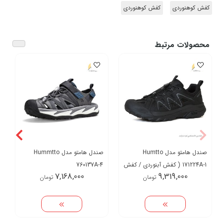
کفش کوهنوردی
کفش کوهنوردی
محصولات مرتبط
صندل هامتو مدل Humtto
صندل هامتو مدل Hummtto
171224A-1 ( کفش آبنوردی / کفش
760137A-4
7,168,000
9,319,000
تومان
تومان
تابستانی )