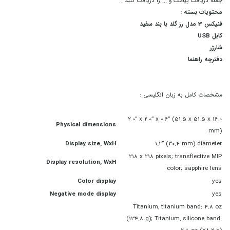
جمله دریافت پیامک و ... را دریافت کنید .
محتویات بسته :
فنیکس 3 مدل رز گلد با بند سفید
کابل USB
شارژر
دفترچه راهنما
مشخصات کامل به زبان انگلیسی :
2.0” x 2.0” x 0.6” (51.5 x 51.5 x 16.0
Physical dimensions
mm)
Display size, WxH
1.2” (30.4 mm) diameter
218 x 218 pixels; transflective MIP
Display resolution, WxH
color; sapphire lens
Color display
yes
Negative mode display
yes
Titanium, titanium band: 4.8 oz
(134.8 g); Titanium, silicone band: