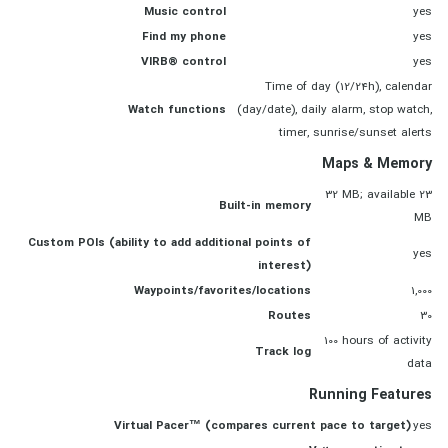
Music control
yes
Find my phone
yes
VIRB® control
yes
Time of day (12/24h), calendar
Watch functions
(day/date), daily alarm, stop watch,
timer, sunrise/sunset alerts
Maps & Memory
32 MB; available 23
Built-in memory
MB
Custom POIs (ability to add additional points of
yes
interest)
Waypoints/favorites/locations
1,000
Routes
30
100 hours of activity
Track log
data
Running Features
Virtual Pacer™ (compares current pace to target)
yes