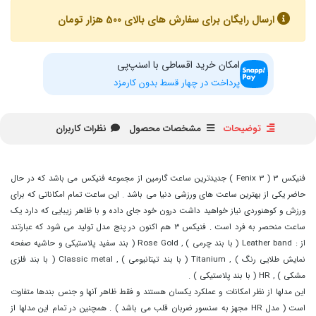
ارسال رایگان برای سفارش های بالای 500 هزار تومان
امکان خرید اقساطی با اسنپ‌پی
پرداخت در چهار قسط بدون کارمزد
توضیحات
مشخصات محصول
نظرات کاربران
فنیکس 3 ( Fenix 3 ) جدیدترین ساعت گارمین از مجموعه فنیکس می باشد که در حال
حاضر یکی از بهترین ساعت های ورزشی دنیا می باشد . این ساعت تمام امکاناتی که برای
ورزش و کوهنوردی نیاز خواهید داشت درون خود جای داده و با ظاهر زیبایی که دارد یک
ساعت منحصر به فرد است . فنیکس 3 هم اکنون در پنج مدل تولید می شود که عبارتند
از : Leather band ( با بند چرمی ) , Rose Gold ( بند سفید پلاستیکی و حاشیه صفحه
نمایش طلایی رنگ ) , Titanium ( با بند تیتانیومی ) , Classic metal ( با بند فلزی
مشکی ) , HR ( با بند پلاستیکی ) .
این مدلها از نظر امکانات و عملکرد یکسان هستند و فقط ظاهر آنها و جنس بندها متفاوت
است ( مدل HR مجهز به سنسور ضربان قلب می باشد ) . همچنین در تمام این مدلها از