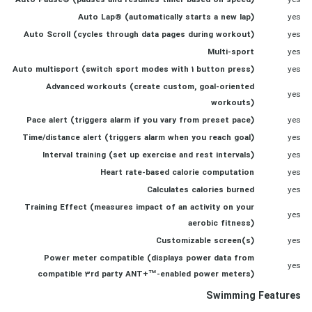
Auto Pause® (pauses and resumes timer based on speed)
yes
Auto Lap® (automatically starts a new lap)
yes
Auto Scroll (cycles through data pages during workout)
yes
Multi-sport
yes
Auto multisport (switch sport modes with 1 button press)
yes
Advanced workouts (create custom, goal-oriented
yes
workouts)
Pace alert (triggers alarm if you vary from preset pace)
yes
Time/distance alert (triggers alarm when you reach goal)
yes
Interval training (set up exercise and rest intervals)
yes
Heart rate-based calorie computation
yes
Calculates calories burned
yes
Training Effect (measures impact of an activity on your
yes
aerobic fitness)
Customizable screen(s)
yes
Power meter compatible (displays power data from
yes
compatible 3rd party ANT+™-enabled power meters)
Swimming Features