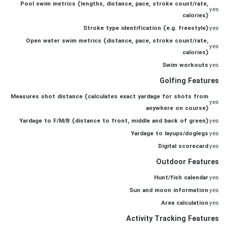
Pool swim metrics (lengths, distance, pace, stroke count/rate,
yes
calories)
Stroke type identification (e.g. freestyle)
yes
Open water swim metrics (distance, pace, stroke count/rate,
yes
calories)
Swim workouts
yes
Golfing Features
Measures shot distance (calculates exact yardage for shots from
yes
anywhere on course)
Yardage to F/M/B (distance to front, middle and back of green)
yes
Yardage to layups/doglegs
yes
Digital scorecard
yes
Outdoor Features
Hunt/fish calendar
yes
Sun and moon information
yes
Area calculation
yes
Activity Tracking Features