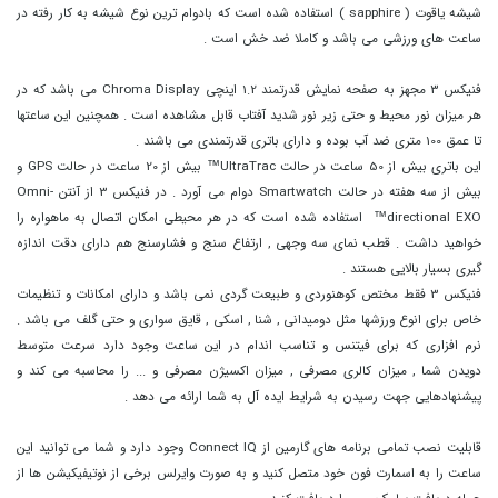
شیشه یاقوت ( sapphire ) استفاده شده است که بادوام ترین نوع شیشه به کار رفته در
ساعت های ورزشی می باشد و کاملا ضد خش است .
فنیکس 3 مجهز به صفحه نمایش قدرتمند 1.2 اینچی
Chroma Display
می باشد که در
هر میزان نور محیط و حتی زیر نور شدید آفتاب قابل مشاهده است . همچنین این ساعتها
تا عمق 100 متری ضد آب بوده و دارای باتری قدرتمندی می باشند .
این باتری بیش از 50 ساعت در حالت
UltraTrac™
بیش از 20 ساعت در حالت GPS و
بیش از سه هفته در حالت Smartwatch دوام می آورد . در فنیکس 3 از آنتن
Omni-
directional EXO™
استفاده شده است که در هر محیطی امکان اتصال به ماهواره را
خواهید داشت . قطب نمای سه وجهی , ارتفاع سنج و فشارسنج هم دارای دقت اندازه
گیری بسیار بالایی هستند .
فنیکس 3 فقط مختص کوهنوردی و طبیعت گردی نمی باشد و دارای امکانات و تنظیمات
خاص برای انوع ورزشها مثل دومیدانی , شنا , اسکی , قایق سواری و حتی گلف می باشد .
نرم افزاری که برای فیتنس و تناسب اندام در این ساعت وجود دارد سرعت متوسط
دویدن شما , میزان کالری مصرفی , میزان اکسیژن مصرفی و ... را محاسبه می کند و
پیشنهادهایی جهت رسیدن به شرایط ایده آل به شما ارائه می دهد .
قابلیت نصب تمامی برنامه های گارمین از Connect IQ وجود دارد و شما می توانید این
ساعت را به اسمارت فون خود متصل کنید و به صورت وایرلس برخی از نوتیفیکیشن ها از