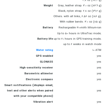
2.8 oz (78.2 g)
Weight
Gray, leather strap: 3.0 oz (84.9 g)
Black, nylon strap: 2.8 oz (79.6 g)
Others: with all links, 6.56 oz (186 g);
With rubber bands: 3.0 oz (85 g)
Battery
Rechargeable 300mAh lithium-ion
Up to 50 hours in UltraTrac mode;
Battery life
up to 20 hours in GPS training mode;
up to 6 weeks in watch mode
Water rating
10 ATM
GPS-enabled
yes
GLONASS
yes
High-sensitivity receiver
yes
Barometric altimeter
yes
Electronic compass
yes
Smart notifications (displays email,
text and other alerts when paired
yes
with your compatible phone)
Vibration alert
yes