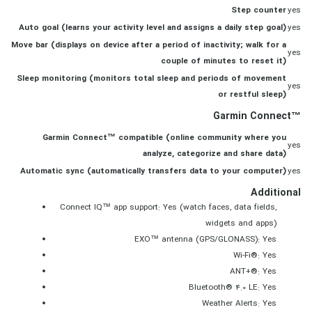
Step counter
yes
Auto goal (learns your activity level and assigns a daily step goal)
yes
Move bar (displays on device after a period of inactivity; walk for a
yes
couple of minutes to reset it)
Sleep monitoring (monitors total sleep and periods of movement
yes
or restful sleep)
Garmin Connect™
Garmin Connect™ compatible (online community where you
yes
analyze, categorize and share data)
Automatic sync (automatically transfers data to your computer)
yes
Additional
Connect IQ™ app support: Yes (watch faces, data fields,
widgets and apps)
EXO™ antenna (GPS/GLONASS): Yes
Wi-Fi®: Yes
ANT+®: Yes
Bluetooth® 4.0 LE: Yes
Weather Alerts: Yes