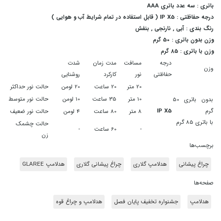
باتری : سه عدد باتری AAA
درجه حفاظتی : IP X5 ( قابل استفاده در تمام شرایط آب و هوایی )
رنگ بندی : آبی , نارنجی , بنفش
وزن بدون باتری : 50 گرم
وزن با باتری : 85 گرم
درجه
مسافت
مدت زمان
شدت
وزن
حفاظتی
نور
کارکرد
روشنایی
20 متر
20 ساعت
20 لومن
حالت نور حداکثر
10 متر
35 ساعت
10 لومن
حالت نور متوسط
بدون باتری 50
گرم
IP X5
8 متر
80 ساعت
4 لومن
حالت نور ضعیف
با باتری 85 گرم
حالت چشمک
-
60 ساعت
-
زن
برچسب‌ها
چراغ پیشانی
هدلامپ گلاری
چراغ پیشانی گلاری
هدلامپ GLAREE
صفحه‌ها
هدلامپ
جشنواره تخفیف پایان فصل
هدلامپ و چراغ قوه