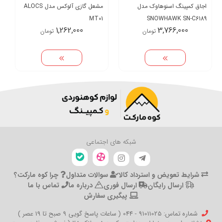
اجاق کمپینگ اسنوهاوک مدل
مشعل گازی آلوکس مدل ALOCS
MT01
SNOWHAWK SN-C6189
1,262,000
3,766,000
تومان
تومان
شبکه های اجتماعی
شرایط تعویض و استرداد کالا
سوالات متداول
چرا کوه مارکت؟
ارسال رایگان
ارسال فوری
درباره ما
تماس با ما
پیگیری سفارش
شماره تماس‌: 91011025 - 044 ( ساعات پاسخ گویی 9 صبح تا 19 عصر )