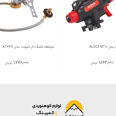
ALOCS MT
سرشعله شلنگ دار اسپلیت مدل AT6317
1,778,000
1,262,000
تومان
تومان