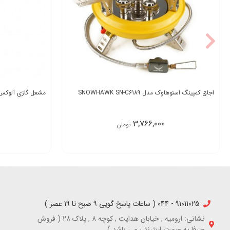
اجاق کمپینگ اسنوهاوک مدل SNOWHAWK SN-C6189
مشعل گازی آلوکس مدل 01
3,766,000
تومان
91011025 - 044 ( ساعات پاسخ گویی 9 صبح تا 19 عصر )
نشانی: ارومیه , خیابان هدایت , کوچه 8 , پلاک 28 ( فروش
صرفا به صورت اینترنتی می باشد )