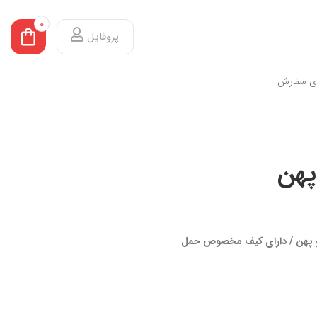
0
پروفایل
ی سفارش
پهن
 پهن / دارای کیف مخصوص حمل