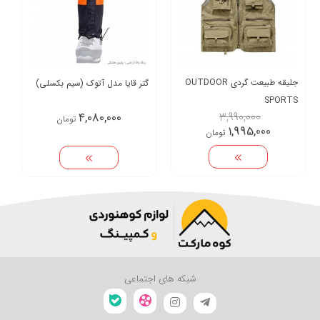
جلیقه طبیعت گردی OUTDOOR
گتر قایا مدل آتوک (سیم بکسلی)
SPORTS
4,080,000
3,990,000
تومان
1,995,000
تومان
شبکه های اجتماعی