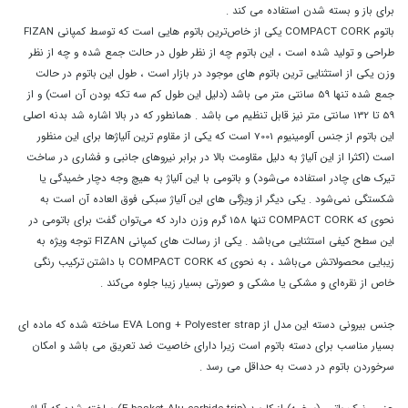
برای باز و بسته شدن استفاده می کند .
باتوم COMPACT CORK یکی از خاص‌ترین باتوم هایی است که توسط کمپانی FIZAN
طراحی و تولید شده است ، این باتوم چه از نظر طول در حالت جمع شده و چه از نظر
وزن یکی از استثنایی ترین باتوم های موجود در بازار است ، طول این باتوم در حالت
جمع شده تنها 59 سانتی متر می باشد (دلیل این طول کم سه تکه بودن آن است) و از
59 تا 132 سانتی متر نیز قابل تنظیم می باشد . همانطور که در بالا اشاره شد بدنه اصلی
این باتوم از جنس آلومینیوم 7001 است که یکی از مقاوم ترین آلیاژها برای این منظور
است (اکثرا از این آلیاژ به دلیل مقاومت بالا در برابر نیروهای جانبی و فشاری در ساخت
تیرک های چادر استفاده می‌شود) و باتومی با این آلیاژ به هیچ وجه دچار خمیدگی یا
شکستگی نمی‌شود . یکی دیگر از ویژگی های این آلیاژ سبکی فوق العاده آن است به
نحوی که COMPACT CORK تنها 158 گرم وزن دارد که می‌توان گفت برای باتومی در
این سطح کیفی استثنایی می‌باشد . یکی از رسالت های کمپانی FIZAN توجه ویژه به
زیبایی محصولاتش می‌باشد ، به نحوی که COMPACT CORK با داشتن ترکیب رنگی
خاص از نقره‌ای و مشکی یا مشکی و صورتی بسیار زیبا جلوه می‌کند .
جنس بیرونی دسته این مدل از EVA Long + Polyester strap ساخته شده که ماده ای
بسیار مناسب برای دسته باتوم است زیرا دارای خاصیت ضد تعریق می باشد و امکان
سرخوردن باتوم در دست به حداقل می رسد .