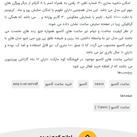
.
امکان ذخیره سازی 30 شماره تلفن 16 رقمی به همراه اسم با 8 کارکتر از دیگر ویژگی های
مهم این مدل می باشد.
این مدل همچنین دارای تقویم با امکان نمایش روز و ماه , کرنومتر
با دقت 1/100 ثانیه , تایمر با شمارش معکوس , 3 آلارم روزانه و ... می باشد که همگی با
گرافیکی زیبا در صفحه نمایش ساعت نشان داده می شوند .
از نظر کیفیت ساخت و دوام نیز ساعت های کاسیو همواره جزو رده های نخست می
باشند این مدل نیز به واسطه داشتن بند رزین و شیشه طلق پی وی سی جزو مدل های با
دوام کاسیو محسوب می گردد که تا عمق 100 متری آب نیز قابل استفاده و ضد آب بوده و
دارای 10 سال باتری نیز می باشد .
تمامی ساعت های کاسیو موجود در فروشگاه کوه مارکت دارای 12 ماه گارانتی پوزیترون
می باشند که از لحظه خرید فعال می شود .
برچسب‌ها
ساعت کاسیو
casio
کاسیو
خرید ساعت کاسیو
aeq-110w-1a2vdf
صفحه‌ها
ساعت کاسیو ( Casio )