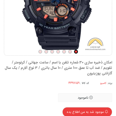
امکان ذخیره سازی 30 شماره تلفن با اسم / ساعت جهانی / کرنومتر /
تقویم / ضد آب تا عمق 100 متری / 10 سال باتری / 3 نوع آلارم / یک سال
گارانتی پوزیترون
برند:
کاسیو
کد کالا :
ناموجود
موجود شد به من اطلاع بده