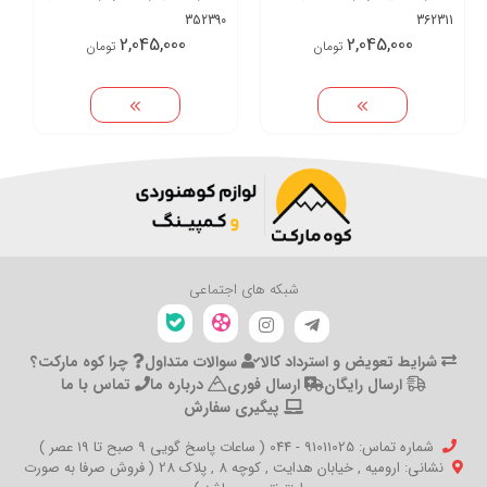
352390
362311
2,045,000
2,045,000
تومان
تومان
شبکه های اجتماعی
شرایط تعویض و استرداد کالا
سوالات متداول
چرا کوه مارکت؟
ارسال رایگان
ارسال فوری
درباره ما
تماس با ما
پیگیری سفارش
شماره تماس‌: 91011025 - 044 ( ساعات پاسخ گویی 9 صبح تا 19 عصر )
نشانی: ارومیه , خیابان هدایت , کوچه 8 , پلاک 28 ( فروش صرفا به صورت