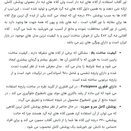
نور آفتاب استفاده از کلاه های لبه دار است ولی کلاه های لبه دار معمولی پوشش کاملی
ارائه نمی دهند و به همین دلیل کلاه های لبه گرد طراحی و تولید شده است ، این تیپ ار
کلاه ها به سبب پوشش 360 درجه ای که ایجاد می کنند یکی از ایده آل ترین نوع کلاه
ها برای مقابله با نور آفتاب است ، لبه های بلند و پهن که همه جهت ها وجود دارد به
راحتی از نور آفتاب محافظت نموده و مانع از آسیب نور خورشید به شما می گردد . کلاه
آفتابی لبه گرد Ex2 یکی از خوش ساخت ترین و با کیفیت ترین مدل های موجود در بازار
ایران است و دارای ویژگی های زیر می باشد :
.
کیفیت ساخت بالا :
مشکلی که برخی از کلاه های متفرقه دارند , کیفیت ساخت
پایین است به طوری که با گذاشتن آن ها , تعریق بیشتر و گرمای بیشتری ایجاد
می شود و عملا شرایط را بدتر می کند . مدل معرفی شده از نظر کیفیت تست
شده و دارای پارچه تنفسی و شامل 10% اسپاندکس در ترکیبات خود است و از
پارچه مرغوبی ساخته شده است .
دارای فناوری Polygiene :
در این فناوری از کلرید نقره در ساخت پارچه استفاده
می شود که این ماده از رشد باکتری های مولد بوی نامطبوع جلوگیری می کند ، در
نتیجه مانع از بوی نامطبوع محصول در نتیجه استفاده و تعریق می گردد .
پوشش کامل سر و صورت :
در حال حاضر از نظر سطح پوشش کامل ترین کلاهی
که می توان از آن استفاده کرد همین کلاه های لبه گرد هستند چرا که حالت
پوششی 360 درجه این کلاه ها شما را از تابش آفتاب مصون می کند و برای افراد
حساس به تابش نور خورشید یک پوشش کامل محسوب می شود .