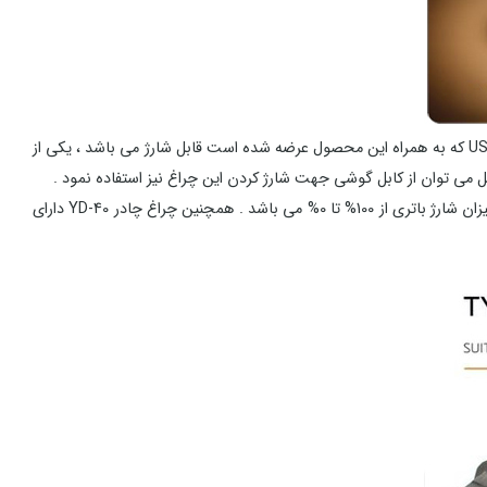
این چراغ به همراه یک عدد باتری شارژی لیتیومی عرضه شده است که از میزان شارژدهی بسیار مناسبی برخوردار است ، این باتری با استفاده از یک کابل USB که به همراه این محصول عرضه شده است قابل شارژ می باشد ، یکی از
چراغ چادر YD-40 دارای