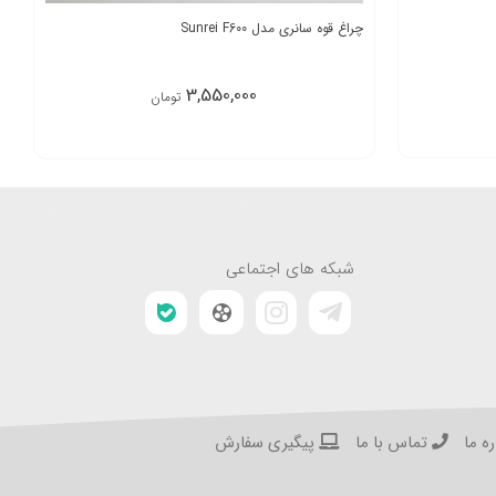
چراغ قوه سانری مدل Sunrei F600
3,550,000
تومان
شبکه های اجتماعی
ه ما
تماس با ما
پیگیری سفارش