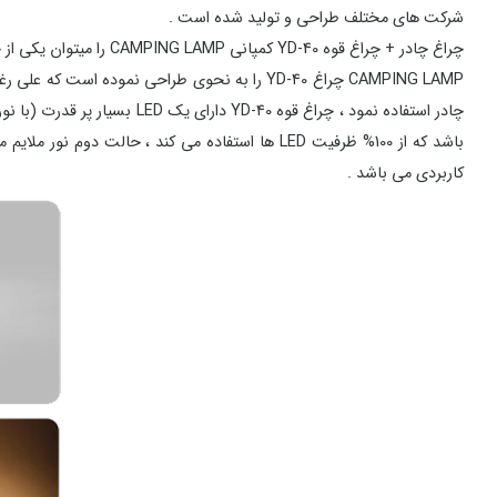
شرکت های مختلف طراحی و تولید شده است .
چراغ چادر + چراغ قوه YD-40 کمپانی CAMPING LAMP را میتوان یکی از جمع و جور ترین چراغ چادرهای این کمپانی دانست ، YD-40 هرآنچه را که شما از یک چراغ چادر انتظار دارید برآورده خواهد کرد .
کاربردی می باشد .