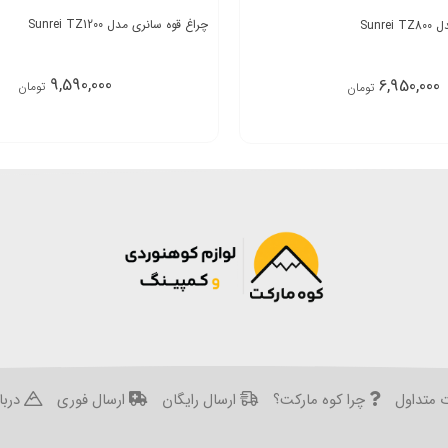
چراغ قوه سانری مدل Sunrei TZ1200
Sunr
9,590,000
6,950,000
تومان
تومان
 متداول
چرا کوه مارکت؟
ارسال رایگان
ارسال فوری
دربار