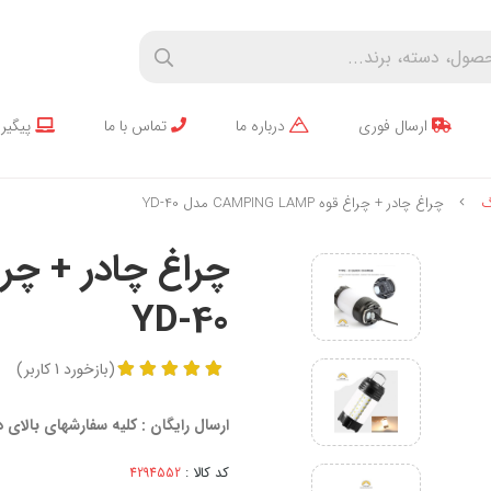
ارسال فوری
درباره ما
تماس با ما
پیگیر
گ
چراغ چادر + چراغ قوه CAMPING LAMP مدل YD-40
YD-40
(
بازخورد
1
کاربر
)
ارسال رایگان : کلیه سفارشهای بالای
کد کالا :