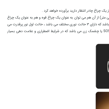
راغ YD-40 را به نحوی طراحی نموده است که علی رغم ابعاد جمع و جوری که دارد (یک استوانه به ارتفاع 10 سانتی متر و قطر 5 سانتی متر) از آن هم می توان به عنوان یک چراغ قوه و هم به عنوان یک چراغ
چادر استفاده نمود ، چراغ قوه YD-40 دارای یک LED بسیار پر قدرت (با نور مهتابی) می باشد و چراغ چادر آن دارای 24 عدد LED قدرتمند (با نور زرد) می باشد که دارای 3 حالت نوری مختلف می باشد ، حالت اول نور پرقدرت می
باشد که از 100% ظرفیت LED ها استفاده می کند ، حالت دوم نور ملایم می باشد که از 50% ظرفیت LED ها استفاده می گردد ، حالت سوم نیز حالت SOS یا چشمک زن می باشد که در شرایط اضطراری و علامت دهی بسیار