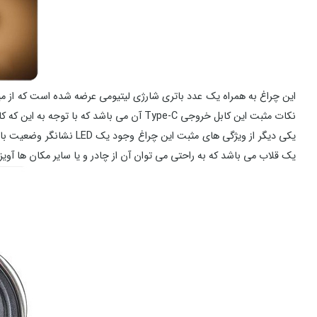
نکات مثبت این کابل خروجی Type-C آن می باشد که با توجه به این که کابل USB اکثر گوشی های امروزی از این نوع می باشد در صورت گم شدن این کابل می توان از کابل گوشی جهت شارژ کردن این چراغ نیز استفاده نمود .
یکی دیگر از ویژگی های مثبت این چراغ وجود یک LED نشانگر وضعیت باتری است ، 4 عدد LED آبی رنگ برای این منظور تعبیه شده است که نشان از میزان شارژ باتری از 100% تا 0% می باشد . همچنین
یک قلاب می باشد که به راحتی می توان آن از چادر و یا سایر مکان ها آویزا