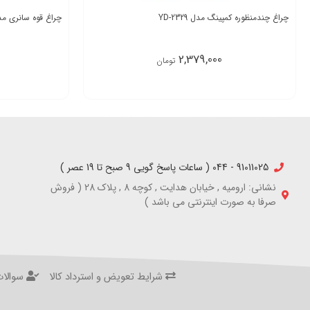
چراغ چندمنظوره کمپینگ مدل YD-2329
چراغ قوه سانری مدل ei TZ800
2,379,000
تومان
91011025 - 044 ( ساعات پاسخ گویی 9 صبح تا 19 عصر )
نشانی: ارومیه , خیابان هدایت , کوچه 8 , پلاک 28 ( فروش
صرفا به صورت اینترنتی می باشد )
شرایط تعویض و استرداد کالا
سوالات