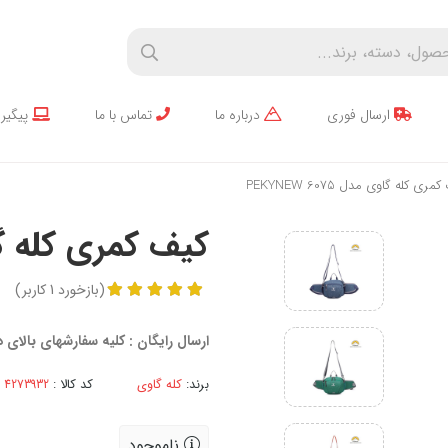
ارسال فوری
درباره ما
تماس با ما
پیگیر
ری کله گاوی مدل PEKYNEW 6075
کیف کمری کله گاوی مدل
(
بازخورد
1
کاربر
)
ارسال رایگان : کلیه سفارشهای بالای
برند:
کله گاوی
کد کالا :
ناموجود