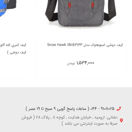
کیف دوشی اسنوهاوک مدل Snow Hawk SN-B3133
کیف دوشی )
1,534,000
تومان
91011025 - 044 ( ساعات پاسخ گویی 9 صبح تا 19 عصر )
نشانی: ارومیه , خیابان هدایت , کوچه 8 , پلاک 28 ( فروش
صرفا به صورت اینترنتی می باشد )