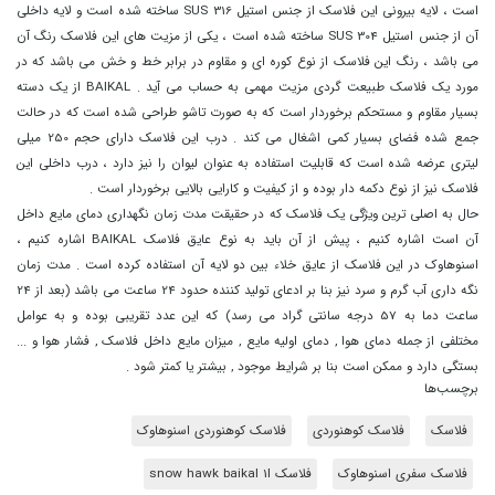
است ، لایه بیرونی این فلاسک از جنس استیل SUS 316 ساخته شده است و لایه داخلی
آن از جنس استیل SUS 304 ساخته شده است ، یکی از مزیت های این فلاسک رنگ آن
می باشد ، رنگ این فلاسک از نوع کوره ای و مقاوم در برابر خط و خش می باشد که در
مورد یک فلاسک طبیعت گردی مزیت مهمی به حساب می آید . BAIKAL از یک دسته
بسیار مقاوم و مستحکم برخوردار است که به صورت تاشو طراحی شده است که در حالت
جمع شده فضای بسیار کمی اشغال می کند . درب این فلاسک دارای حجم 250 میلی
لیتری عرضه شده است که قابلیت استفاده به عنوان لیوان را نیز دارد ، درب داخلی این
فلاسک نیز از نوع دکمه دار بوده و از کیفیت و کارایی بالایی برخوردار است .
حال به اصلی ترین ویژگی یک فلاسک که در حقیقت مدت زمان نگهداری دمای مایع داخل
آن است اشاره کنیم ، پیش از آن باید به نوع عایق فلاسک BAIKAL اشاره کنیم ،
اسنوهاوک در این فلاسک از عایق خلاء بین دو لایه آن استفاده کرده است . مدت زمان
نگه داری آب گرم و سرد نیز بنا بر ادعای تولید کننده حدود 24 ساعت می باشد (بعد از 24
ساعت دما به 57 درجه سانتی گراد می رسد) که این عدد تقریبی بوده و به عوامل
مختلفی از جمله دمای هوا , دمای اولیه مایع , میزان مایع داخل فلاسک , فشار هوا و ...
بستگی دارد و ممکن است بنا بر شرایط موجود , بیشتر یا کمتر شود .
برچسب‌ها
فلاسک
فلاسک کوهنوردی
فلاسک کوهنوردی اسنوهاوک
فلاسک سفری اسنوهاوک
فلاسک snow hawk baikal 1l