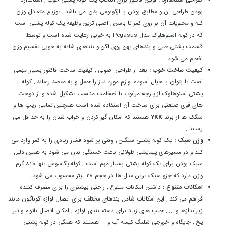
بودن طراحی آن و مطابق بودن با ارگونومی بدن می باشد , توزیع متعادل وزن
کله و محتویات آن بر روی کمر تا باسن , اصلی ترین وظیفه یک کوله پشتی است
که در کوله اسنوهاوک مدل Pegasus به خوبی رعایت شده است و توسط
قسمت پشتی طبی و بندهای پهن روی لگن و بندهای شانه به خوبی تقسیم وزن
انجام می شود .
کیفیت ساخت خوب :
بعد از طراحی اصولی , کیفیت ساخت فاکتور بسیار مهمی
است تا بتوان با خیال آسوده لوازم مورد نیاز را حمل و به مقصد رساند , کوله
پشتی اسنوهاوک از پارچه مرغوب با ضخامت مناسب تشکیل شده و از دوخت
های قوی صنعتی برای ساخت آن استفاده شده است همچنین تمامی زیپ ها و
سگک ها از برند
YKK
هستند که امکان گیر کردن و خراب شدن را به حداقل می
رساند .
وزن سبک :
یک کوله پشتی سنگین , وقتی پر شود فشار زیادی را به کمر وارد می
کند و در مسیرهای پیمایشی طولانی باعث خستگی بدن می شود به همین دلیل
سبک بودن برای یک کوله پشتی بسیار مهم است , کوله پگاسوس تنها 820 گرم
وزن دارد که جزو سبک ترین مدل ها در حجم 28 لیتر محسوب می شود .
امکانات متنوع :
داشتن امکانات متنوع , راحتی بیشتری را برای مصرف کننده
فراهم می کند , این امکانات شامل بندهای مختلف برای اتصال لوازم گوناگون مانند
زیراندازها و ... , جیب های زیاد برای دسته بندی لوازم , امکان اتصال باتوم و تبر
یخ , جایگاه و خروجی شلنگ کیسه آب و ... هستند که همگی در کوله پشتی