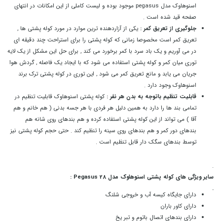
اسنوهاوک مدل pegasus موجود بوده و لیست کاملی از این امکانات در انتهای
صفحه قید شده است .
جلوگیری از تعریق کمر :
یکی از آزاردهنده ترین موارد در مورد کوله پشتی ها ,
تعریق کمر است مخصوصا زمانی که کوله پشتی را برای استراحت چند دقیقه ای
در می آوریم و یک باد سرد با کمر برخورد می کند , برای حل این مشکل از یک لایه
توری میان کمر و کوله پشتی استفاده می شود که با ایجاد یک فاصله , گردش هوا
جریان می یابد و مانع تعریق کمر می شود , این توری در کوله پشتی ترک برند
اسنوهاوک وجود دارد .
قابلیت تنظیم باتوجه به بدن هر نفر :
کوله پشتی اسنوهاوک قابلیت تنظیم در
تمامی بند ها را دارد به همین دلیل هر فردی با هر جسه بدنی ( هم خانم و هم
آقا ) می تواند از این کوله پشتی استفاده کرده و هم بندهای روی شانه هم
بندهای دور کمر و هم بندهای روی سینه را تنظیم کند . حتی حجم کوله پشتی نیز
توسط بندهای سگک دار قابل تنظیم است .
.
سایر ویژگی های کوله پشتی اسنوهاوک مدل Pegasus 28 :
.
دارای جایگاه کیسه آب و خروجی شلنگ
دارای کاور باران
دارای بندهای اتصال باتوم و تبر یخ