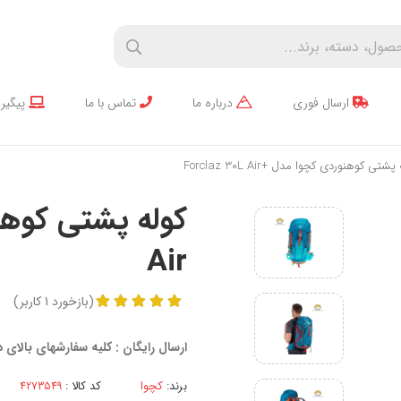
ارسال فوری
درباره ما
تماس با ما
پیگیر
شتی کوهنوردی کچوا مدل +Forclaz 30L Air
Air
(
بازخورد
1
کاربر
)
ارسال رایگان : کلیه سفارشهای بالای
برند:
کچوا
کد کالا :