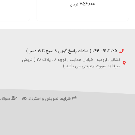
756,000
تومان
91011025 - 044 ( ساعات پاسخ گویی 9 صبح تا 19 عصر )
نشانی: ارومیه , خیابان هدایت , کوچه 8 , پلاک 28 ( فروش
صرفا به صورت اینترنتی می باشد )
شرایط تعویض و استرداد کالا
سوالات