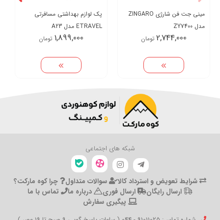
مینی جت فن شارژی ZINGARO
پک لوازم بهداشتی مسافرتی
مدل ZY7400
ETRAVEL مدل A23
1,899,000
2,744,000
تومان
تومان
شبکه های اجتماعی
شرایط تعویض و استرداد کالا
سوالات متداول
چرا کوه مارکت؟
ارسال رایگان
ارسال فوری
درباره ما
تماس با ما
پیگیری سفارش
شماره تماس‌: 91011025 - 044 ( ساعات پاسخ گویی 9 صبح تا 19 عصر )