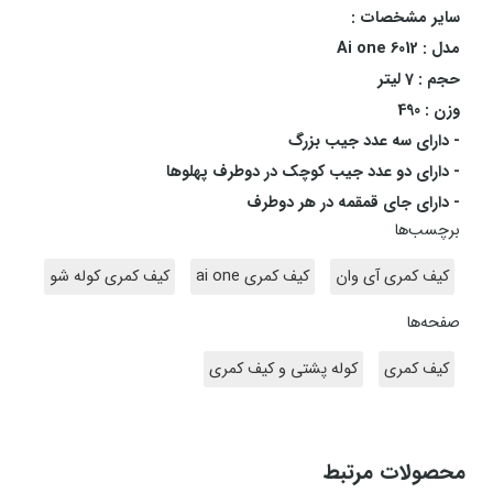
سایر مشخصات :
مدل : Ai one 6012
حجم : 7 لیتر
وزن : 490
- دارای سه عدد جیب بزرگ
- دارای دو عدد جیب کوچک در دوطرف پهلوها
- دارای جای قمقمه در هر دوطرف
برچسب‌ها
کیف کمری آی وان
کیف کمری ai one
کیف کمری کوله شو
صفحه‌ها
کیف کمری
کوله پشتی و کیف کمری
محصولات مرتبط