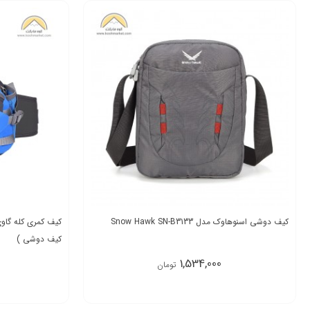
کیف دوشی اسنوهاوک مدل Snow Hawk SN-B3133
کیف دوشی )
1,534,000
تومان