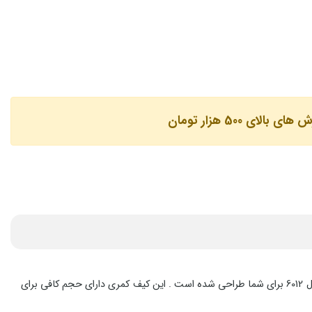
لای 500 هزار تومان
اگر جزو افرادی هستید که ترجیح میدهید وسایل کمی را با خود حمل کنید ولی کوچکی حجم کیف کمری ها گاها شما را آزار می دهد , کیف کمری آی وان مدل 6012 برای شما طراحی شده است . این کیف کمری دارای حجم کافی برای