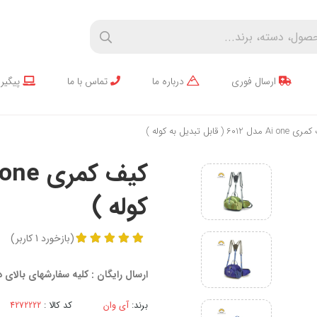
ارسال فوری
درباره ما
تماس با ما
پیگیر
ل 6012 ( قابل تبدیل به کوله )
کوله )
(
بازخورد
1
کاربر
)
ارسال رایگان : کلیه سفارشهای بالای
برند:
آی وان
کد کالا :