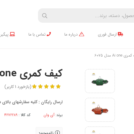
ارسال فوری
درباره ما
تماس با ما
پیگیر
Ai one مدل 6075
کیف کمری Ai one مدل 6075
(
بازخورد
1
کاربر
)
ارسال رایگان : کلیه سفارشهای بالای
برند:
آی وان
کد کالا :
ناموجود