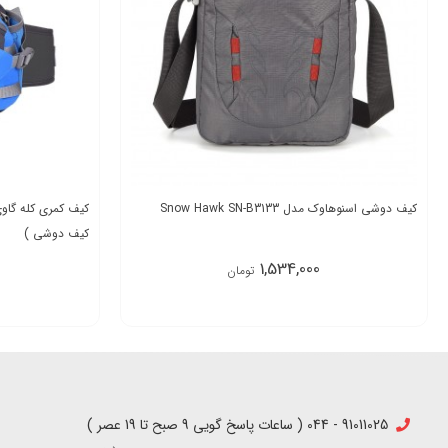
کیف دوشی اسنوهاوک مدل Snow Hawk SN-B3133
کیف دوشی )
1,534,000
تومان
91011025 - 044 ( ساعات پاسخ گویی 9 صبح تا 19 عصر )