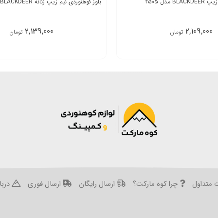
 مدل 2505
بلوز کوهنوردی نیم زیپ زنانه BLACKDEER مدل 2511
2,139,000
2,109,000
تومان
تومان
 متداول
چرا کوه مارکت؟
ارسال رایگان
ارسال فوری
دربار