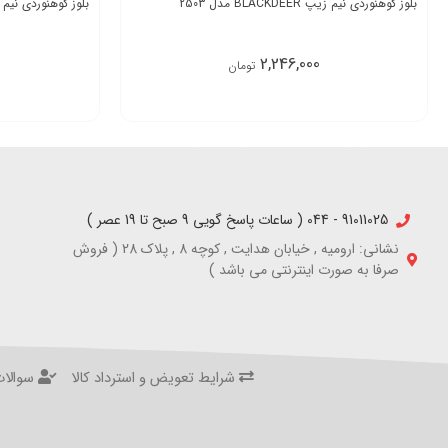
بلوز کوهنوردی نیم زیپ BLACKDEER مدل 2503
بلوز کوهنوردی نیم زیپ BLACKDEER
2,246,000
تومان
91011025 - 044 ( ساعات پاسخ گویی 9 صبح تا 19 عصر )
نشانی: ارومیه , خیابان هدایت , کوچه 8 , پلاک 28 ( فروش
صرفا به صورت اینترنتی می باشد )
شرایط تعویض و استرداد کالا
سوالات