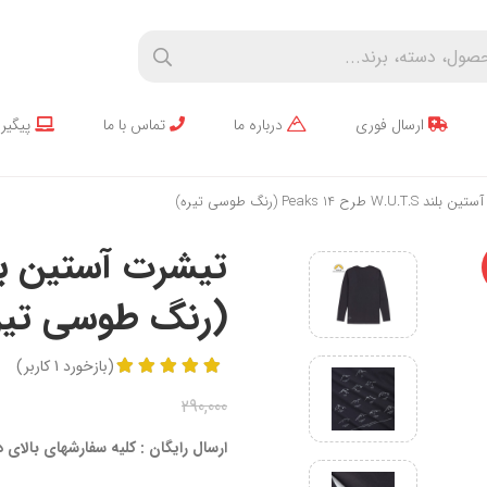
ارسال فوری
درباره ما
تماس با ما
پیگیر
W. طرح 14 Peaks (رنگ طوسی تیره)
(رنگ طوسی تیر
(
بازخورد
1
کاربر
)
290,000
ارسال رایگان : کلیه سفارشهای بالای