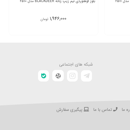
بلوز کوهنوردی نیم زیپ زنانه BLACKDEER مدل 2510
1,946,000
تومان
شبکه های اجتماعی
ه ما
تماس با ما
پیگیری سفارش