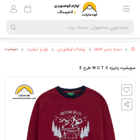
0
دسته بندی کالاها
پوشاک کوهنوردی
بلوز و تیشرت
سویشرت پاییزه .U.T.S
سویشرت پاییزه W.U.T.S طرح E