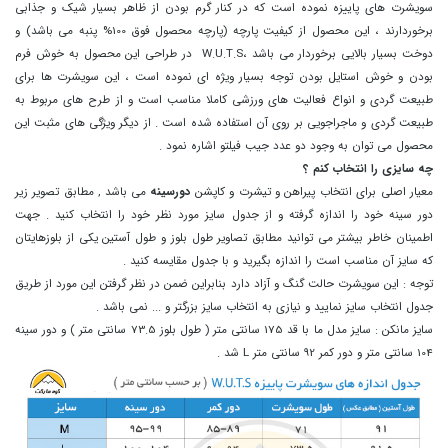
سویشرت های پاییزه نموده است که در کنار گرم بودن از ظاهر بسیار شیک و جذابی
برخوردارند ، این محصول از کیفیت پارچه (پارچه محصول فوق 100% پنبه می باشد) و
دوخت بسیار بالایی برخوردار می باشد ،W.U.T.S در طراحی این محصول به خوش فرم
بودن و خوش استایل بودن توجه بسیار ویژه ای نموده است ، این سویشرت ها برای
طبیعت گردی و انواع فعالیت های ورزشی کاملا مناسب است و از طرح های مربوط به
طبیعت گردی و ماجراجویی بر روی آن استفاده شده است . از دیگر ویژگی های مثبت این
محصول می توان به وجود دو عدد جیب فیلتو اشاره نمود .
چه سایزی را انتخاب کنم ؟
معیار اصلی برای انتخاب پیراهن و تیشرت و کاپشن
دورسینه
می باشد , مطابق تصویر زیر
دور سینه خود را اندازه گرفته و از جدول سایز مورد نظر خود را انتخاب کنید . جهت
اطمینان خاطر بیشتر می توانید مطابق تصاویر طول بلوز و طول آستین یکی از بلوزهایتان
که سایز آن مناسب است را اندازه بگیرید و با جدول مقایسه کنید .
توجه : این سویشرت حالت گنگ و آزاد دارد بنابراین ضمن در نظر گرفتن این مورد از طریق
جدول انتخاب سایز نمایید و نیازی به انتخاب سایز بزرگتر و ... نمی باشد .
سایز مانکن : سایز مدل ما با قد 175 سانتی متر ( طول بلوز 73.5 سانتی متر ) و دور سینه
104 سانتی متر و دور کمر 92 سانتی متر L شد .